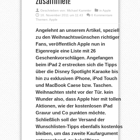
zusammen!
Geschrieben von:
Michael Kammler
in
Apple
16. November 2011 um 11:43
6 Kommentare
Themen:
Apple
Angelehnt an unserem Artikel, speziell
zu den Weihnachtswünschen richtiger
Fans, veröffentlich Apple nun in
Eigenregie eine Liste mit 26
Geschenkvorschlägen. Angefangen
beim iPad 2 erstrecken sich die Tipps
über die Disney Spotlight Karaoke bis
hin zu exklusiven iPhone, iPod Touch
und MacBook Caese bzw. Taschen.
Weihnachten steht vor der Tür. kein
Wunder also, dass Apple hier mit tollen
Aktionen, wie der kostenlosen iPad
Gravur und Co punkten möchte.
Schließlich soll der Versand der
Wunschlisten-Tipps ebenfalls kostenlos
bleiben, um das zweite Kaufargument