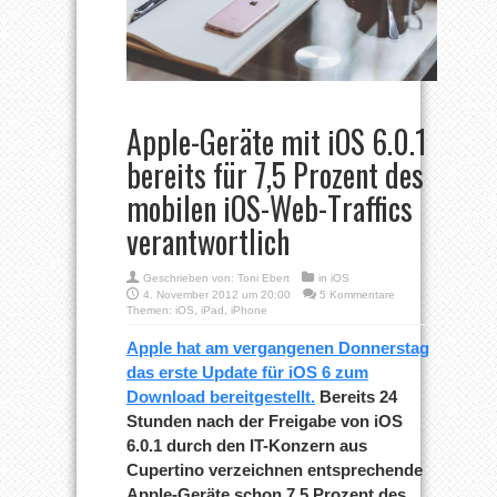
Apple-Geräte mit iOS 6.0.1
bereits für 7,5 Prozent des
mobilen iOS-Web-Traffics
verantwortlich
Geschrieben von:
Toni Ebert
in
iOS
4. November 2012 um 20:00
5 Kommentare
Themen:
iOS
,
iPad
,
iPhone
Apple hat am vergangenen Donnerstag
das erste Update für iOS 6 zum
Download bereitgestellt.
Bereits 24
Stunden nach der Freigabe von iOS
6.0.1 durch den IT-Konzern aus
Cupertino verzeichnen entsprechende
Apple-Geräte schon 7,5 Prozent des