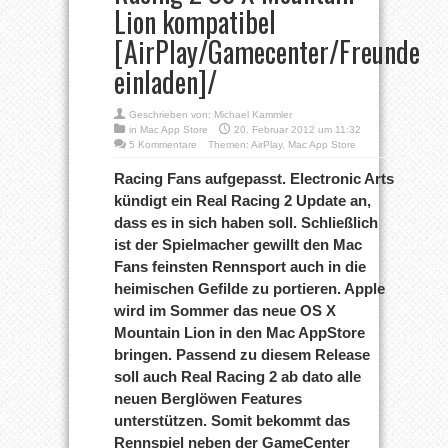
Lion kompatibel
[AirPlay/Gamecenter/Freunde
einladen]/
Geschrieben von:
Michael Kammler
in
Mac App Store
20. Februar 2012 um 11:32
5 Kommentare
Themen:
AirPlay
,
Mac App Store
Racing Fans aufgepasst. Electronic Arts
kündigt ein Real Racing 2 Update an,
dass es in sich haben soll. Schließlich
ist der Spielmacher gewillt den Mac
Fans feinsten Rennsport auch in die
heimischen Gefilde zu portieren. Apple
wird im Sommer das neue OS X
Mountain Lion in den Mac AppStore
bringen. Passend zu diesem Release
soll auch Real Racing 2 ab dato alle
neuen Berglöwen Features
unterstützen. Somit bekommt das
Rennspiel neben der GameCenter