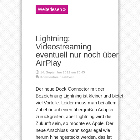
Weiterlesen »
Lightning:
Videostreaming
eventuell nur noch über
AirPlay
14. September 2012 um 15:45
für
Kommentare deaktiviert
Lightning:
Videostreaming
Der neue Dock Connector mit der
eventuell
Bezeichnung Lightning ist kleiner und bietet
nur
noch
viel Vorteile. Leider muss man bei altem
über
Zubehör auf einen übergroßen Adapter
AirPlay
zurückgreifen, aber Lightning wird die
Zukunft sein, so möchte es Apple. Der
neue Anschluss kann sogar egal wie
herum hineingesteckt werden, das ist