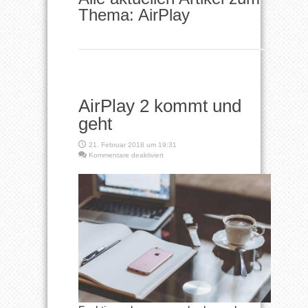
Thema: AirPlay
AirPlay 2 kommt und
geht
21. Februar 2018 um 19:31
für
Kommentare deaktiviert
AirPlay
2
kommt
und
geht