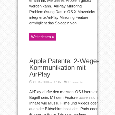
erfahrt ihr, wie dieses Problem gelöst
werden kann. AirPlay Mirroring
Problemlösung Das in OS X Mavericks
integrierte AirPlay Mirroring Feature
ermöglicht das Spiegeln von ...
Weiterlesen »
Apple Patente: 2-Wege-
Kommunikation mit
AirPlay
27. Mai 2013 um 17:45
1 Kommentar
AirPlay dürfte den meisten iOS-Usern ein
Begriff sein. Mit dem Feature lassen sich
Inhalte wie Musik, Filme und Videos oder
auch der Bildschirminhalt des iPads oder
iPhone zu Apple TVs oder anderen