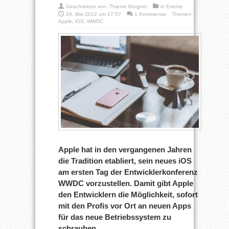
Geschrieben von:
Thiemo Bergner
in
Events
29. Mai 2012 um 17:57
1 Kommentar
Themen:
Apple
,
iOS
,
WWDC
Apple hat in den vergangenen Jahren
die Tradition etabliert, sein neues iOS
am ersten Tag der Entwicklerkonferenz
WWDC vorzustellen. Damit gibt Apple
den Entwicklern die Möglichkeit, sofort
mit den Profis vor Ort an neuen Apps
für das neue Betriebssystem zu
schrauben.