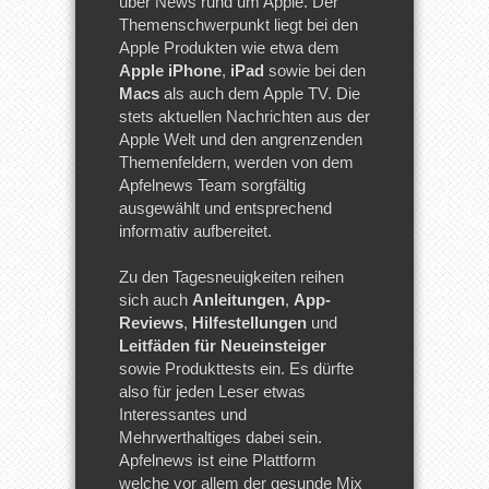
über News rund um Apple. Der
Themenschwerpunkt liegt bei den
Apple Produkten wie etwa dem
Apple iPhone
,
iPad
sowie bei den
Macs
als auch dem Apple TV. Die
stets aktuellen Nachrichten aus der
Apple Welt und den angrenzenden
Themenfeldern, werden von dem
Apfelnews Team sorgfältig
ausgewählt und entsprechend
informativ aufbereitet.
Zu den Tagesneuigkeiten reihen
sich auch
Anleitungen
,
App-
Reviews
,
Hilfestellungen
und
Leitfäden für Neueinsteiger
sowie Produkttests ein. Es dürfte
also für jeden Leser etwas
Interessantes und
Mehrwerthaltiges dabei sein.
Apfelnews ist eine Plattform
welche vor allem der gesunde Mix