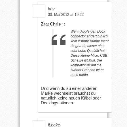
kev
30. Mai 2012 at 19:22
Zitat
Chris
↑
:
Wenn Apple den Dock
connector ändert bin ich
kein iPhone Kunde mehr
da gerade dieser eine
sehr hohe Qualität hat.
Diese kleine Micro USB
Scheiße ist Müll. Die
kompatiblität auf die
zubhör Branche wäre
auch dahin.
Und wenn du zu einer anderen
Marke wechselst brauchst du
natürlich keine neuen Käbel oder
Dockingstationen.
iLocke