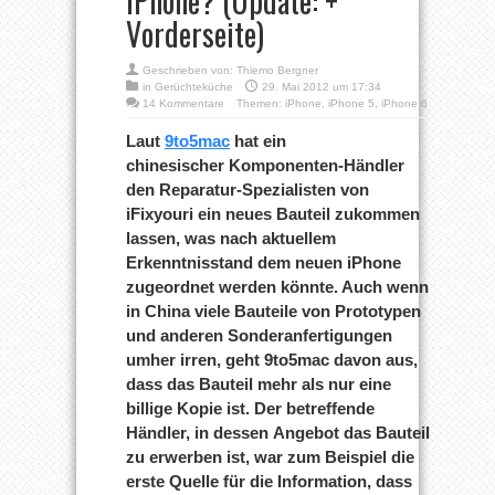
iPhone? (Update: +
Vorderseite)
Geschrieben von:
Thiemo Bergner
in
Gerüchteküche
29. Mai 2012 um 17:34
14 Kommentare
Themen:
iPhone
,
iPhone 5
,
iPhone 6
Laut
9to5mac
hat ein
chinesischer Komponenten-Händler
den Reparatur-Spezialisten von
iFixyouri ein neues Bauteil zukommen
lassen, was nach aktuellem
Erkenntnisstand dem neuen iPhone
zugeordnet werden könnte. Auch wenn
in China viele Bauteile von Prototypen
und anderen Sonderanfertigungen
umher irren, geht 9to5mac davon aus,
dass das Bauteil mehr als nur eine
billige Kopie ist. Der betreffende
Händler, in dessen Angebot das Bauteil
zu erwerben ist, war zum Beispiel die
erste Quelle für die Information, dass