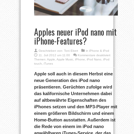
Apples neuer iPod nano mit
iPhone-Features?
Geschrieben von:
Toni Ebert
in
iPhone & iPod
für
11. Juli 2012 um 11:00
Kommentare deaktiviert
Apples
Themen:
Apple
,
Apple Music
,
iPhone
,
iPod Nano
,
iPod
neuer
touch
,
iTunes
iPod
nano
Apple soll auch in diesem Herbst eine
mit
neue Generation des iPod nano
iPhone-
Features?
präsentieren. Gerüchten zufolge wird
das kalifornische Unternehmen dabei
auf altbewährte Eigenschaften des
iPhones setzen und den MP3-Player mit
einem größeren Bildschirm und einem
Home-Button ausstatten. Außerdem ist
die Rede von einem im iPod nano
anwählbaren iTunes-Service, der das