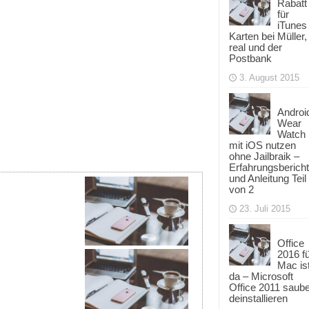
Rabatt
für
iTunes
Karten bei Müller,
real und der
Postbank
3. August 2015
Androi
Wear
Watch
mit iOS nutzen
ohne Jailbraik –
Erfahrungsbericht
und Anleitung Teil
von 2
23. Juli 2015
Office
2016 f
Mac is
da – Microsoft
Office 2011 saub
deinstallieren