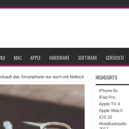
ne-Marktes
Bericht: iPad-Lieferungen im 2. Quartal 2026 um 7,5 Prozent gesun
rfügbar
Vom iPad-Design zum eigenen T-Shirt: Checkliste für Apple-Kreative
Prozent steigen
iPadOS 27 spendiert iPad zwei neue Funktionen
Apple teste
l
Apples Smartbrille könnte das nächste große Gesundheits-Gadget werden
PAD
MAC
APPLE
HARDWARE
SOFTWARE
GERÜCHTE
HIGHLIGHTS
erkauft das Smartphone nur noch mit Netlock
iPhone 6s
iPad Pro
Apple TV 4
Apple Watch
iOS 10
Mobilfunktarife
2017