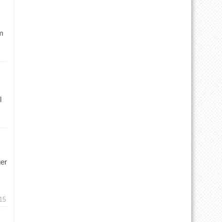
m
l
ger
15