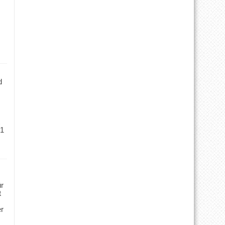
d
 1
ür
t
er