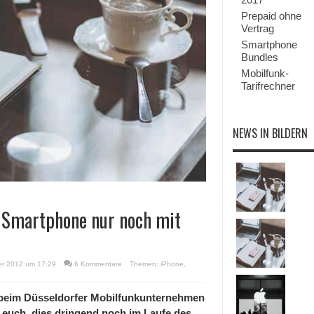
Prepaid ohne
Vertrag
Smartphone
Bundles
Mobilfunk-
Tarifrechner
NEWS IN BILDERN
s Smartphone nur noch mit
er 2012 um 17:29
6 Kommentare
Themen:
iPhone
,
5 beim Düsseldorfer Mobilfunkunternehmen
euch, dies dringend noch im Laufe des