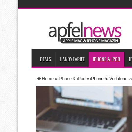
AKTUELLE NACHRICHTEN
Apple beherrscht 65 Prozent des globalen Premium-Smartpho
iPhone 18 Pro zum Marktstart möglicherweise nur begrenzt ve
iPhone Ultra lässt Verkauf faltbarer Smartphones 2026 um 20 
iPhone 18 Pro: Diese 3 großen Upgrades bringt das Top-Model
DEALS
HANDYTARIFE
IPHONE & IPOD
I
Home
»
iPhone & iPod
»
iPhone 5: Vodafone v