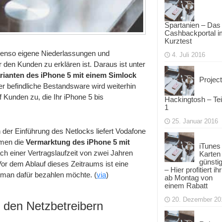
Spartanien – Das
Cashbackportal i
Kurztest
enso eigene Niederlassungen und
4. Juli 2016
r den Kunden zu erklären ist. Daraus ist unter
Varianten des iPhone 5 mit einem Simlock
Project
er befindliche Bestandsware wird weiterhin
f Kunden zu, die Ihr iPhone 5 bis
Hackingtosh – Tei
1
25. Januar 2016
der Einführung des Netlocks liefert Vodafone
hmen die
Vermarktung des iPhone 5 mit
iTunes
ch einer Vertragslaufzeit von zwei Jahren
Karten
günsti
or dem Ablauf dieses Zeitraums ist eine
– Hier profitiert ihr
n man dafür bezahlen möchte. (
via
)
ab Montag von
einem Rabatt
20. Dezember 20
i den Netzbetreibern