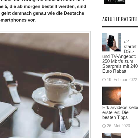
ne 5, die ab morgen bestellt werden, sind
e geht demnach genau wie die Deutsche
AKTUELLE RATGEBE
Smartphones vor.
o2
startet
DSL-
und TV-Angebot:
250 Mbit/s zum
Sparpreis mit 240
Euro Rabatt
19. Februar 2022
Erklärvideos selb
erstellen: Die
besten Tipps
26. Mai 2020