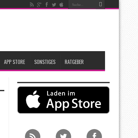
ken
t zwei neue Display-Panels für iPhone-Modelle 2027
Apple übernimmt Softwarefirma PlasmaSolve
APP STORE
SONSTIGES
RATGEBER