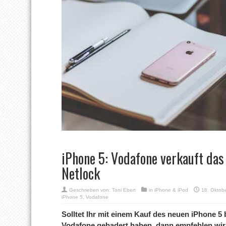
iPhone 5: Vodafone verkauft da
Netlock
Geschrieben von:
Toni Ebert
in
iPhone & iPod
18. Oktob
iPhone 5
,
Vodafone
Solltet Ihr mit einem Kauf des neuen iPhone 
Vodafone gehadert haben, dann empfehlen wir 