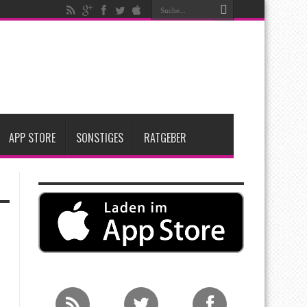
ken
t zwei neue Display-Panels für iPhone-Modelle 2027
Apple übernimmt Softwarefirma PlasmaSolve
APP STORE
SONSTIGES
RATGEBER