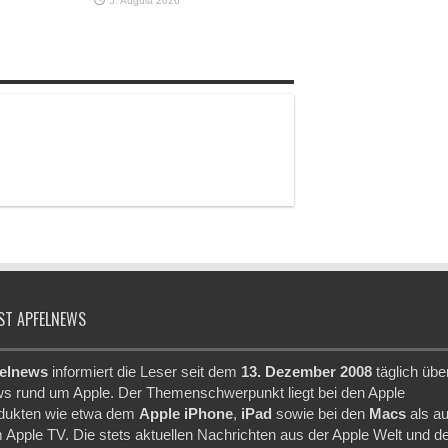
5. August 2026
ST APFELNEWS
elnews
informiert die Leser seit dem
13. Dezember 2008
täglich übe
s rund um Apple. Der Themenschwerpunkt liegt bei den Apple
dukten wie etwa dem
Apple iPhone
,
iPad
sowie bei den
Macs
als a
 Apple TV. Die stets aktuellen Nachrichten aus der Apple Welt und d