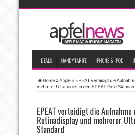
AKTUELLE NACHRICHTEN
Apple beherrscht 65 Prozent des globalen Premium-Smartpho
iPhone 18 Pro zum Marktstart möglicherweise nur begrenzt ve
iPhone Ultra lässt Verkauf faltbarer Smartphones 2026 um 20 
iPhone 18 Pro: Diese 3 großen Upgrades bringt das Top-Model
DEALS
HANDYTARIFE
IPHONE & IPOD
I
Home
»
Apple
»
EPEAT verteidigt die Aufnahm
mehrerer Ultrabooks in den EPEAT Gold Standar
EPEAT verteidigt die Aufnahme
Retinadisplay und mehrerer Ult
Standard