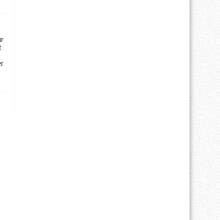
ür
t
er