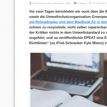
Geschrieben von:
Alexander Trisko
in
Apple
19. Oktober
Vor zwei Tagen berichteten wir euch über die Kr
sowie die Umweltschutzorganisation Greenpe
mit Retinadisplay und dem MacBook Air in de
schwer zu recycelnde, nicht selber reparierb
der Kritiker nichts in dem Umweltstandard zu s
ungehört, und so veröffentlichte EPEAT eine 
Richtlinien“ (so iFixit-Schrauber Kyle Wiens) z