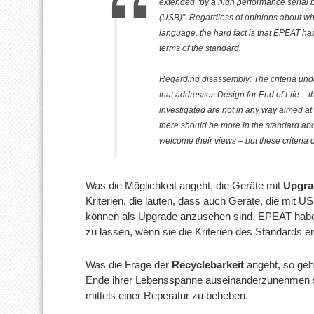
extended “by a high performance serial 
(USB)”. Regardless of opinions about whe
language, the hard fact is that EPEAT has 
terms of the standard.
Regarding disassembly: The criteria unde
that addresses Design for End of Life – tha
investigated are not in any way aimed at 
there should be more in the standard ab
welcome their views – but these criteria d
Was die Möglichkeit angeht, die Geräte mit
Upgra
Kriterien, die lauten, dass auch Geräte, die mi
können als Upgrade anzusehen sind. EPEAT habe ni
zu lassen, wenn sie die Kriterien des Standards erf
Was die Frage der
Recyclebarkeit
angeht, so geh
Ende ihrer Lebensspanne auseinanderzunehmen sin
mittels einer Reperatur zu beheben.