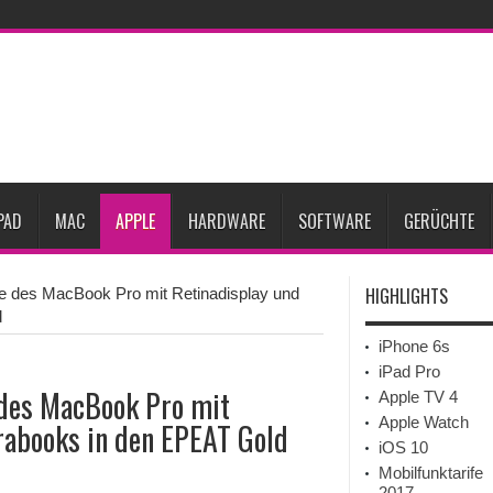
ne-Marktes
Bericht: iPad-Lieferungen im 2. Quartal 2026 um 7,5 Prozent gesun
rfügbar
Vom iPad-Design zum eigenen T-Shirt: Checkliste für Apple-Kreative
Prozent steigen
iPadOS 27 spendiert iPad zwei neue Funktionen
Apple teste
l
Apples Smartbrille könnte das nächste große Gesundheits-Gadget werden
PAD
MAC
APPLE
HARDWARE
SOFTWARE
GERÜCHTE
HIGHLIGHTS
e des MacBook Pro mit Retinadisplay und
d
iPhone 6s
iPad Pro
 des MacBook Pro mit
Apple TV 4
Apple Watch
rabooks in den EPEAT Gold
iOS 10
Mobilfunktarife
2017