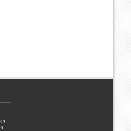
r
uch
en