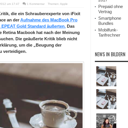
 2012 um 17:47
1 Kommentar
Themen:
Apple
Prepaid ohne
Vertrag
itik, die ein Schrauberexperte von iFixit
Smartphone
ace an der
Aufnahme des MacBook Pro
Bundles
n EPEAT Gold Standard äußerten.
Das
Mobilfunk-
are Retina Macbook hat nach der Meinung
Tarifrechner
uchen. Die geäußerte Kritik blieb nicht
Erklärung, um die „Beugung der
u verteidigen.
NEWS IN BILDERN