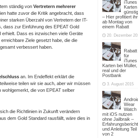
iTunes
stem ständig von
Vertretern mehrerer
Karten
günsti
ien hatte zuvor die Kritik angebracht, dass
– Hier profitiert ihr
er starken Überzahl von Vertretern der IT-
ab Montag von
us, dass zur Einführung des EPEAT Gold
einem Rabatt
 erhielt. Dass es inzwischen viele Geräte
20. Dezember 20
 erreichbare Ziele gesetzt habe, die die
nsgesamt verbessert haben.
Rabatt
für
iTunes
Karten bei Müller,
real und der
Postbank
elschluss
an. Im Endeffekt erklärt die
eilweise teilen wir sie auch, aber wir müssen
3. August 2015
nien wohlgemerkt, die von EPEAT selber
Androi
Wear
Watch
ich die Richtlinien in Zukunft verändern
mit iOS nutzen
s dem Gold Standard rausfällt, wäre dies in
ohne Jailbraik –
Erfahrungsbericht
und Anleitung Teil
von 2