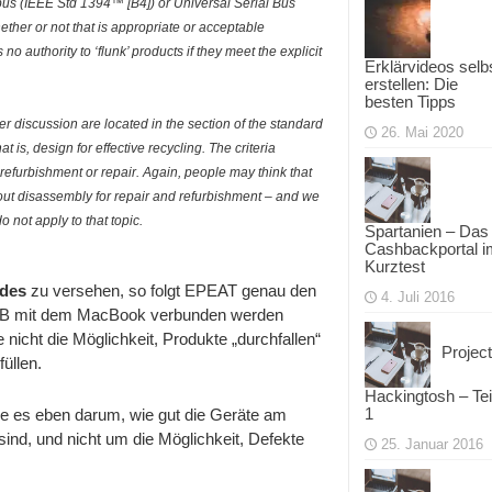
bus (IEEE Std 1394™ [B4]) or Universal Serial Bus
ther or not that is appropriate or acceptable
no authority to ‘flunk’ products if they meet the explicit
Erklärvideos selb
erstellen: Die
besten Tipps
r discussion are located in the section of the standard
26. Mai 2020
t is, design for effective recycling. The criteria
refurbishment or repair. Again, people may think that
out disassembly for repair and refurbishment – and we
o not apply to that topic.
Spartanien – Das
Cashbackportal i
Kurztest
des
zu versehen, so folgt EPEAT genau den
4. Juli 2016
t USB mit dem MacBook verbunden werden
cht die Möglichkeit, Produkte „durchfallen“
Project
üllen.
Hackingtosh – Tei
1
e es eben darum, wie gut die Geräte am
d, und nicht um die Möglichkeit, Defekte
25. Januar 2016