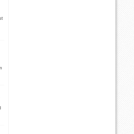
st
m
l