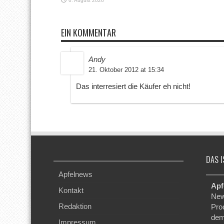
6. August 2026
EIN KOMMENTAR
Andy
21. Oktober 2012 at 15:34
Das interresiert die Käufer eh nicht!
DAS I
Apfelnews
Apf
Kontakt
New
Redaktion
Pro
dem
Impressum