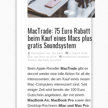
MacTrade: 75 Euro Rabatt
beim Kauf eines Macs plus
gratis Soundsystem
Geschrieben von:
Toni Ebert
in
Tipps & Tricks
für
6. Juni 2013 um 16:19
Kommentare deaktiviert
MacTrade:
Themen:
MacTrade Gutschein
75
Euro
Beim Apple-Reseller
MacTrade
gibt es
Rabatt
derzeit wieder eine tolle Aktion für all die
beim
Kauf
Interessenten, die am Kauf eines neuen
eines
Mac-Computers interessiert sind. Seit
Macs
plus
einiger Zeit wird bereits der 100 Euro
gratis
Soundsystem
Gutschein angeboten, der mit einem
MacBook Air, MacBook Pro
sowie den
Desktop-Rechnern
iMac und Mac Pro