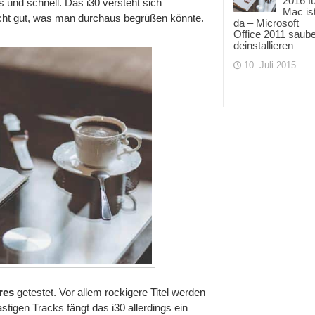
2016 f
 und schnell. Das i30 versteht sich
Mac is
cht gut, was man durchaus begrüßen könnte.
da – Microsoft
Office 2011 saub
deinstallieren
10. Juli 2015
res
getestet. Vor allem rockigere Titel werden
stigen Tracks fängt das i30 allerdings ein