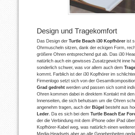
Design und Tragekomfort
Das Design der
Turtle Beach i30 Kopfhörer
ist 
Ohrmuscheln sitzen, dank der eckigen Form, rec
größere Ohren entsprechend gut ab. Das i30 Heads
natürlich auch ein gewisses Zusatzgewicht inne ha
sonderlich schwer, was vor allem auch dem
Trag
kommt. Farblich ist der i30 Kopfhörer im schlichte
Firmenlogo setzt sich von der Gesamtkompositio
Grad gedreht
werden und passen sich somit indiv
Ohren kommen dabei in direktem Kontakt mit de
Innenseiten, die sich behutsam um die Ohren sch
angenehm tragen, auch der
Bügel
besteht aus ho
Leder
. Da es sich bei dem
Turtle Beach Ear For
der die Verbindung mit dem iPhone oder iPad über Bl
Kopfhörer-Kabel weg, was natürlich einen weitere
Media-Headsets aber an alle Gegebenheiten gedac