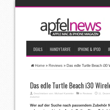
AKTUELLE NACHRICHTEN
Vom iPad-Design zum eigenen T-Shirt: Checkliste für Apple-Kr
Apple testet zwei neue Display-Panels für iPhone-Modelle 20
Apples Smartbrille könnte das nächste große Gesundheits-Ga
Apples vermutete AirPods mit Kameras sollen bereits im Sept
DEALS
HANDYTARIFE
IPHONE & IPOD
I
Home
»
Reviews
»
Das edle Turtle Beach i30
Das edle Turtle Beach i30 Wire
Geschrieben von:
Michael Kammler
in
Reviews
11. Deze
Zubehör
Wer auf der Suche nach passendem Zubehör für