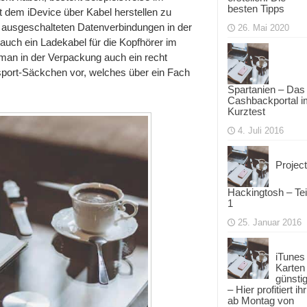
besten Tipps
t dem iDevice über Kabel herstellen zu
 ausgeschalteten Datenverbindungen in der
26. Mai 2020
uch ein Ladekabel für die Kopfhörer im
 man in der Verpackung auch ein recht
port-Säckchen vor, welches über ein Fach
Spartanien – Das
Cashbackportal i
Kurztest
4. Juli 2016
Project
Hackingtosh – Tei
1
25. Januar 2016
iTunes
Karten
günsti
– Hier profitiert ihr
ab Montag von