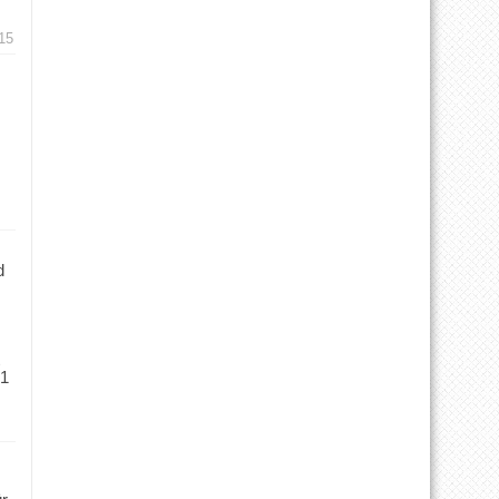
15
d
 1