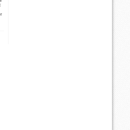
ür
t
er