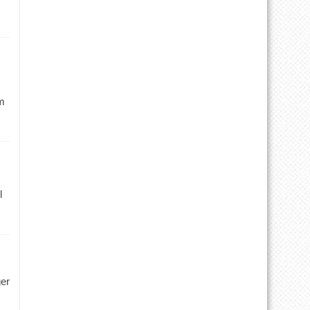
m
l
ger