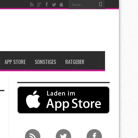
igen
iPadOS 27 spendiert iPad zwei neue Funktionen
nfang 2027 erwartet
ge Entscheidung
APP STORE
SONSTIGES
RATGEBER