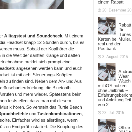
einem Rabatt
20. Dezember 20
Rabatt
für
iTunes
er
Alltagstest und Soundcheck
. Mit einem
Karten bei Müller,
edia Headset knapp 12 Stunden durch, bis es
real und der
Postbank
werden muss. Sobald der Kopfhörer die
in die Welt der sanften Klänge und satten
3. August 2015
betriebnahme meldet sich prompt eine
s Headsets angesehen werden kann und euch
Androi
eadset ist mit acht Steuerungs-Knöpfen
Wear
Watch
eln zu finden sind. Neben dem An- und Aus
mit iOS nutzen
 Geräuschunterdrückung, die Bluetooth
ohne Jailbraik –
Anrufen und mehr wieder. Spätestens beim
Erfahrungsbericht
und Anleitung Teil
ann feststellen, dass man mit diesem
von 2
 Musik hören. So versteht das Turtle Beach
23. Juli 2015
Sprachbefehle
und
Tastenkombinationen
,
llte. Einfacher wird es allerdings, wenn
ützen Endgerät installiert. Die Kopplung des
Office