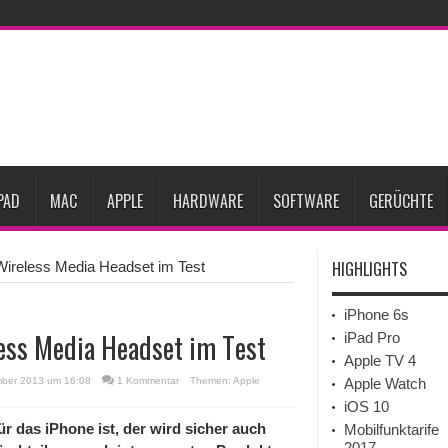
eative
iPhone Ultra lässt Verkauf faltbarer Smartphones 2026 um 20 Prozent ste
27
iPhone 18 Pro: Diese 3 großen Upgrades bringt das Top-Modell
dget werden
Apple übernimmt Softwarefirma PlasmaSolve
iPhone Air 2 für A
ember erscheinen
Gebrauchte Mac-Systeme: Eine wirtschaftliche und nachhalti
PAD
MAC
APPLE
HARDWARE
SOFTWARE
GERÜCHTE
HIGHLIGHTS
 Wireless Media Headset im Test
iPhone 6s
less Media Headset im Test
iPad Pro
Apple TV 4
mber 2013 um 16:08
1 Kommentar
Themen:
Apple
Apple Watch
iOS 10
 das iPhone ist, der wird sicher auch
Mobilfunktarife
2017