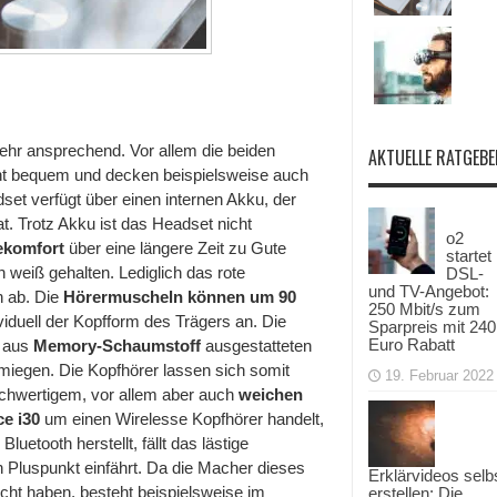
sehr ansprechend. Vor allem die beiden
AKTUELLE RATGEBE
ht bequem und decken beispielsweise auch
et verfügt über einen internen Akku, der
t. Trotz Akku ist das Headset nicht
o2
ekomfort
über eine längere Zeit zu Gute
startet
n weiß gehalten. Lediglich das rote
DSL-
und TV-Angebot:
n ab. Die
Hörermuscheln können um 90
250 Mbit/s zum
iduell der Kopfform des Trägers an. Die
Sparpreis mit 240
Euro Rabatt
n aus
Memory-Schaumstoff
ausgestatteten
miegen. Die Kopfhörer lassen sich somit
19. Februar 2022
chwertigem, vor allem aber auch
weichen
ce i30
um einen Wirelesse Kopfhörer handelt,
uetooth herstellt, fällt das lästige
n Pluspunkt einfährt. Da die Macher dieses
Erklärvideos selb
ht haben, besteht beispielsweise im
erstellen: Die