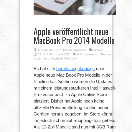
Apple veröffentlicht neue
MacBook Pro 2014 Modelle
Geschrieben von:
Michael Kammler
in
Mac
29. Juli 2014 um 12:53
8 Kommentare
Themen:
Apple
,
Mac
,
MacBook Pro 2014
Es hat sich
bereits angekündigt
, dass
Apple neue Mac Book Pro Modelle in der
Pipeline hat. Soeben wurden die Updates
mit einem leistungsstärkeren Intel Haswell-
Prozessor auch im Apple Online Store
platziert.
Bisher hat Apple noch keine
offizielle Pressemitteilung zu den neuen
Geräten heraus gegeben. Im Store könnt
ihr jedoch schon auf Shopping-Tour gehen.
Alle 13 Zoll Modelle sind nun mit 8GB Ram