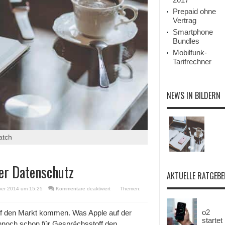
Prepaid ohne
Vertrag
Smartphone
Bundles
Mobilfunk-
Tarifrechner
NEWS IN BILDERN
atch
er Datenschutz
AKTUELLE RATGEBE
für
ber 2014 um 15:25
Kommentare deaktiviert
Themen:
Apple
Watch:
Anwalt
o2
f den Markt kommen. Was Apple auf der
besorgt
startet
nnoch schon für Gesprächsstoff den
über