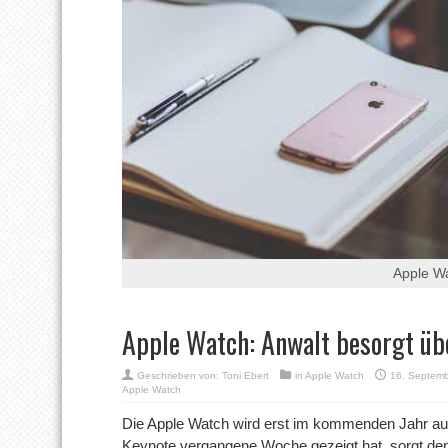
Apple W
Apple Watch: Anwalt besorgt üb
Geschrieben von:
Toni Ebert
in
Apple Watch
16. Septem
Apple Watch
Die Apple Watch wird erst im kommenden Jahr au
Keynote vergangene Woche gezeigt hat, sorgt de