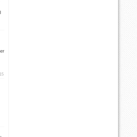
l
ger
15