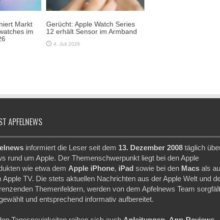
iert Markt
Gerücht: Apple Watch Series
watches im
12 erhält Sensor im Armband
26
4. Juli 2026
ST APFELNEWS
elnews
informiert die Leser seit dem
13. Dezember 2008
täglich übe
s rund um Apple. Der Themenschwerpunkt liegt bei den Apple
dukten wie etwa dem
Apple iPhone
,
iPad
sowie bei den
Macs
als a
 Apple TV. Die stets aktuellen Nachrichten aus der Apple Welt und d
renzenden Themenfeldern, werden von dem Apfelnews Team sorgfält
gewählt und entsprechend informativ aufbereitet.
den Tagesneuigkeiten reihen sich auch
Anleitungen
,
App-Reviews
,