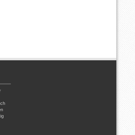
r
uch
en
ig