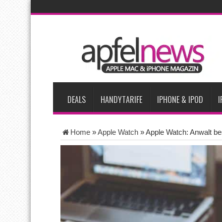
AKTUELLE NACHRICHTEN
Apple beherrscht 65 Prozent des globalen Premium-Smartpho
iPhone 18 Pro zum Marktstart möglicherweise nur begrenzt ve
iPhone Ultra lässt Verkauf faltbarer Smartphones 2026 um 20 
iPhone 18 Pro: Diese 3 großen Upgrades bringt das Top-Model
DEALS
HANDYTARIFE
IPHONE & IPOD
I
Home
»
Apple Watch
»
Apple Watch: Anwalt be