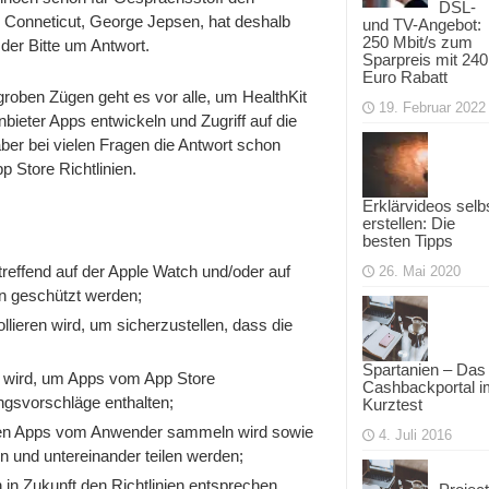
DSL-
Datenschutz
n Conneticut, George Jepsen, hat deshalb
und TV-Angebot:
250 Mbit/s zum
der Bitte um Antwort.
Sparpreis mit 240
Euro Rabatt
 groben Zügen geht es vor alle, um HealthKit
19. Februar 2022
bieter Apps entwickeln und Zugriff auf die
er bei vielen Fragen die Antwort schon
 Store Richtlinien.
Erklärvideos selb
erstellen: Die
besten Tipps
reffend auf der Apple Watch und/oder auf
26. Mai 2020
en geschützt werden;
llieren wird, um sicherzustellen, dass die
Spartanien – Das
n wird, um Apps vom App Store
Cashbackportal i
gsvorschläge enthalten;
Kurztest
eren Apps vom Anwender sammeln wird sowie
4. Juli 2016
n und untereinander teilen werden;
h in Zukunft den Richtlinien entsprechen