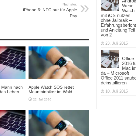
Androi
Nächster:
Wear
iPhone 6: NFC nur für Apple
Watch
mit iOS nutzen
Pay
ohne Jailbraik –
Erfahrungsbericht
und Anleitung Teil
von 2
23. Juli 2015
Office
2016 f
Mac is
da – Microsoft
Office 2011 saub
deinstallieren
t Mann nach
Apple Watch SOS rettet
10. Juli 2015
das Leben
Mountainbiker im Wald
22. Juli 2026