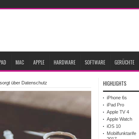
ne-Marktes
Bericht: iPad-Lieferungen im 2. Quartal 2026 um 7,5 Prozent gesun
rfügbar
Vom iPad-Design zum eigenen T-Shirt: Checkliste für Apple-Kreative
Prozent steigen
iPadOS 27 spendiert iPad zwei neue Funktionen
Apple teste
l
Apples Smartbrille könnte das nächste große Gesundheits-Gadget werden
PAD
MAC
APPLE
HARDWARE
SOFTWARE
GERÜCHTE
HIGHLIGHTS
sorgt über Datenschutz
iPhone 6s
iPad Pro
Apple TV 4
Apple Watch
iOS 10
Mobilfunktarife
2017