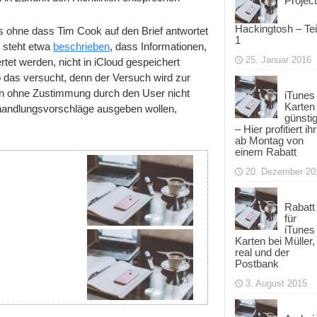
Project
Hackingtosh – Tei
s ohne dass Tim Cook auf den Brief antwortet
1
e steht etwa
beschrieben
, dass Informationen,
25. Januar 2016
tet werden, nicht in iCloud gespeichert
 das versucht, denn der Versuch wird zur
en ohne Zustimmung durch den User nicht
iTunes
Karten
handlungsvorschläge ausgeben wollen,
günsti
– Hier profitiert ihr
ab Montag von
einem Rabatt
20. Dezember 20
Rabatt
für
iTunes
Karten bei Müller,
real und der
Postbank
3. August 2015