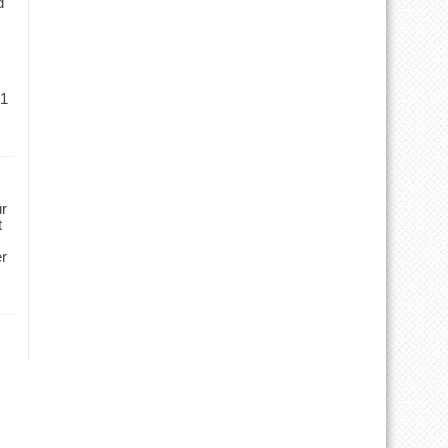
d
 1
ür
t
er