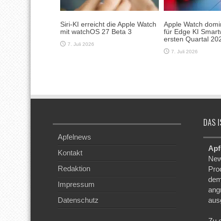
Siri-KI erreicht die Apple Watch
Apple Watch domin
mit watchOS 27 Beta 3
für Edge KI Smart
ersten Quartal 20
7. Juli 2026
7. Juli 2026
DAS I
Apfelnews
Apf
Kontakt
New
Redaktion
Pro
dem
Impressum
ang
Datenschutz
aus
Zu 