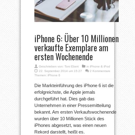
iPhone 6: Über 10 Millionen
verkaufte Exemplare am
ersten Wochenende
Geschrieben von:
Toni Ebert
in
iPhone & iPod
22. September 2014 um 15:27
2 Kommentare
Themen:
iPhone 6
Die Markteinführung des iPhone 6 ist die
erfolgreichste, die Apple jemals
durchgeführt hat. Dies gab das
Unternehmen in einer Pressemitteilung
bekannt. Am ersten Verkaufswochenende
wurden über 10 Millionen Stück des
iPhones abgesetzt, was einen neuen
Rekord darstellt, heißt es.