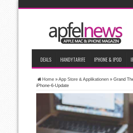
AKTUELLE NACHRICHTEN
iPhone Ultra lässt Verkauf faltbarer Smartphones 2026 um 20 
iPhone 18 Pro: Diese 3 großen Upgrades bringt das Top-Model
iPhone Air 2 für Anfang 2027 erwartet
Apples vermutete Air
Apple erzielt 49 Prozent des weltweiten Smartphone-Umsatzes 
DEALS
HANDYTARIFE
IPHONE & IPOD
I
Home
»
App Store & Applikationen
»
Grand The
iPhone-6-Update