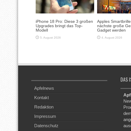
iPhone 18 Pro: Diese 3 großen
Apples Smartbrill
Upgrades bringt das Top-
nächste große Ge
Modell
Gadget werden
5. August 2026
4. August 2026
DAS I
Apfelnews
Apf
Kontakt
New
Redaktion
Pro
dem
Impressum
ang
Datenschutz
aus