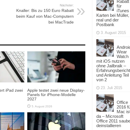
Rabatt
Nächster:
für
Knaller: Bis zu 150 Euro Rabatt
iTunes
Karten bei Müller,
beim Kauf von Mac-Computern
real und der
bei MacTrade
Postbank
3. August 2015
Androi
Wear
Watch
mit iOS nutzen
ohne Jailbraik –
Erfahrungsbericht
und Anleitung Teil
von 2
23. Juli 2015
rt iPad zwei
Apple testet zwei neue Display-
Panels für iPhone-Modelle
2027
Office
2016 f
5. August 2026
Mac is
da – Microsoft
Office 2011 saub
deinstallieren