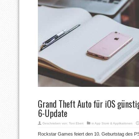
Grand Theft Auto für iOS günsti
6-Update
Geschrieben von:
Toni Ebert
in
App Store & Applikationen
Rockstar Games feiert den 10. Geburtstag des PS