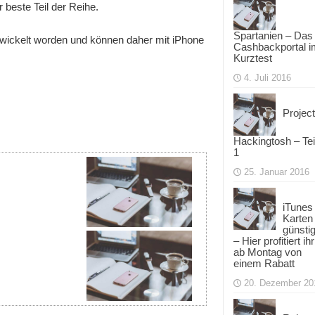
 beste Teil der Reihe.
Spartanien – Das
ntwickelt worden und können daher mit iPhone
Cashbackportal i
Kurztest
4. Juli 2016
Project
Hackingtosh – Tei
1
25. Januar 2016
iTunes
Karten
günsti
– Hier profitiert ihr
ab Montag von
einem Rabatt
20. Dezember 20