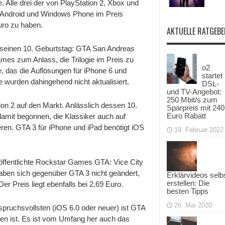
. Alle drei der von PlayStation 2, Xbox und
für
iOS
 Android und Windows Phone im Preis
günstiger,
uro zu haben.
San
AKTUELLE RATGEBE
Andreas
mit
iPhone-
en seinen 10. Geburtstag: GTA San Andreas
6-
es zum Anlass, die Trilogie im Preis zu
Update
o2
, das die Auflösungen für iPhone 6 und
startet
e wurden dahingehend nicht aktualisiert.
DSL-
und TV-Angebot:
250 Mbit/s zum
ion 2 auf den Markt. Anlässlich dessen 10.
Sparpreis mit 240
Euro Rabatt
amit begonnen, die Klassiker auch auf
eren. GTA 3 für iPhone und iPad benötigt iOS
19. Februar 2022
öffentlichte Rockstar Games GTA: Vice City
aben sich gegenüber GTA 3 nicht geändert,
Erklärvideos selb
erstellen: Die
er Preis liegt ebenfalls bei 2,69 Euro.
besten Tipps
26. Mai 2020
ruchsvollsten (iOS 6.0 oder neuer) ist GTA
en ist. Es ist vom Umfang her auch das