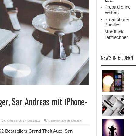
Prepaid ohne
Vertrag
Smartphone
Bundles
Mobilfunk-
Tarifrechner
NEWS IN BILDERN
ger, San Andreas mit iPhone-
für
27. Oktober 2014 um 15:11
Kommentare deaktiviert
Grand
Theft
2-Bestsellers Grand Theft Auto: San
Auto