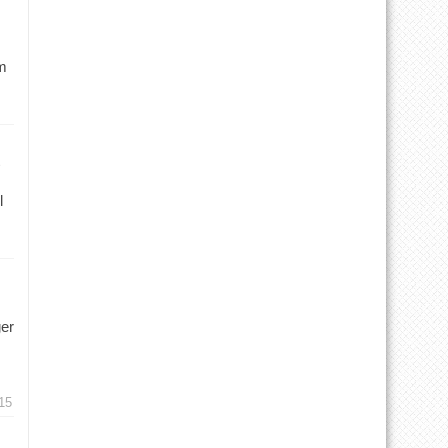
m
l
ger
15