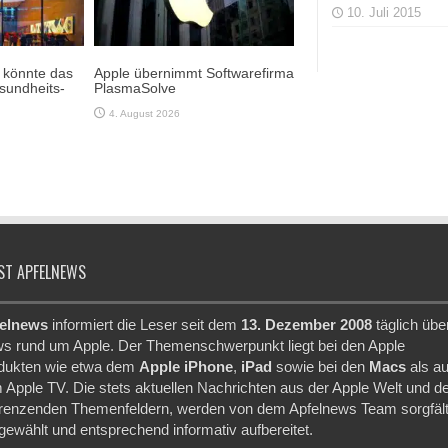
10. Juli 2015
e könnte das
Apple übernimmt Softwarefirma
sundheits-
PlasmaSolve
4. August 2026
ST APFELNEWS
elnews
informiert die Leser seit dem
13. Dezember 2008
täglich übe
s rund um Apple. Der Themenschwerpunkt liegt bei den Apple
dukten wie etwa dem
Apple iPhone
,
iPad
sowie bei den
Macs
als a
 Apple TV. Die stets aktuellen Nachrichten aus der Apple Welt und d
renzenden Themenfeldern, werden von dem Apfelnews Team sorgfält
gewählt und entsprechend informativ aufbereitet.