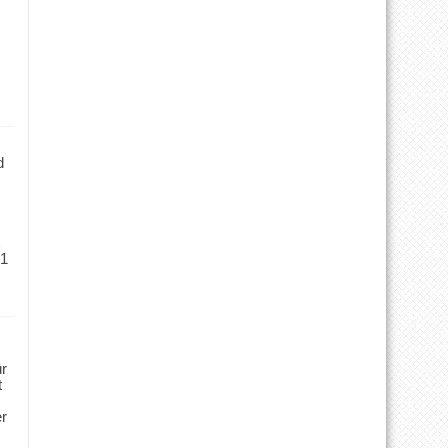
d
 1
ür
t
er