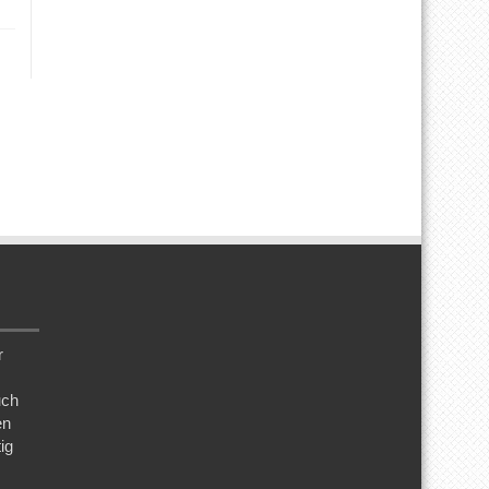
r
uch
en
ig