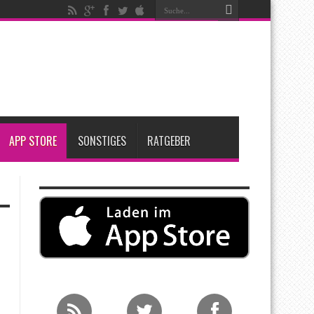
t zwei neue Display-Panels für iPhone-Modelle 2027
Apple übernimmt Softwarefirma PlasmaSolve
me: Eine wirtschaftliche und nachhaltige Entscheidung
APP STORE
SONSTIGES
RATGEBER