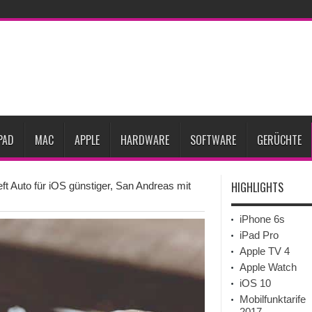
Prozent steigen
iPadOS 27 spendiert iPad zwei neue Funktionen
Apple teste
l
Apples Smartbrille könnte das nächste große Gesundheits-Gadget werden
Pods mit Kameras sollen bereits im September erscheinen
Gebrauchte Mac-Syste
im 2. Quartal
PAD
MAC
APPLE
HARDWARE
SOFTWARE
GERÜCHTE
HIGHLIGHTS
ft Auto für iOS günstiger, San Andreas mit
iPhone 6s
iPad Pro
Apple TV 4
Apple Watch
iOS 10
Mobilfunktarife
2017