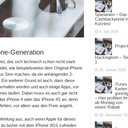
Spartanien – Das
Cashbackportal i
Kurztest
4. Juli 2016
Project
one-Generation
Hackingtosh – Tei
ist, das sich technisch schon recht stark
1
det, wie beispielsweise dem Original iPhone
25. Januar 2016
us Sinn machen, da ein anhängender 2-
. Ein weiterer Grund ist auch, dass diese
iTunes
erhalten werden und auch einige Apps, vor
Karten
hones laufen. Dabei muss es auch gar nicht
günsti
– Hier profitiert ihr
das iPhone 4 oder das iPhone 4S an, denn
ab Montag von
hlen, vor allem was den Preis angeht.
einem Rabatt
20. Dezember 20
fehlung aus, auch wenn Apple für dieses
du bisher mit dem iPhone 3GS zufrieden