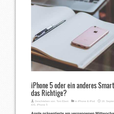
iPhone 5 oder ein anderes Smart
das Richtige?
Geschrieben von:
Toni Ebert
in
iPhone & iPod
16. Septe
iOS
,
iPhone 5
Apple präsentierte am vergangenen Mittwoch