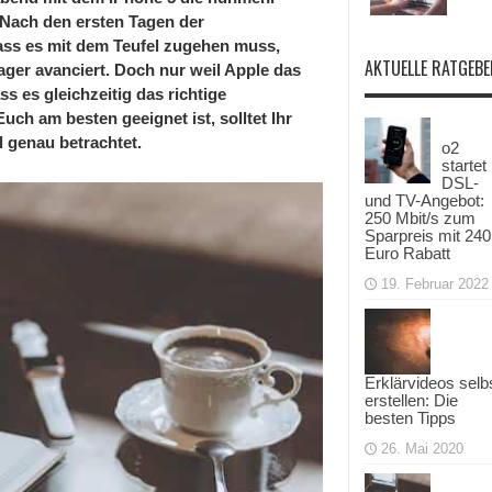
 Nach den ersten Tagen der
dass es mit dem Teufel zugehen muss,
AKTUELLE RATGEBE
er avanciert. Doch nur weil Apple das
ss es gleichzeitig das richtige
uch am besten geeignet ist, solltet Ihr
 genau betrachtet.
o2
startet
DSL-
und TV-Angebot:
250 Mbit/s zum
Sparpreis mit 240
Euro Rabatt
19. Februar 2022
Erklärvideos selb
erstellen: Die
besten Tipps
26. Mai 2020