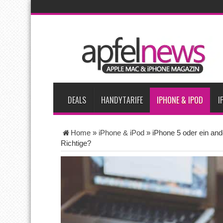
AKTUELLE NACHRICHTEN
Apple beherrscht 65 Prozent des globalen Premium-Smartpho
iPhone 18 Pro zum Marktstart möglicherweise nur begrenzt ve
iPhone Ultra lässt Verkauf faltbarer Smartphones 2026 um 20 
iPhone 18 Pro: Diese 3 großen Upgrades bringt das Top-Model
DEALS
HANDYTARIFE
IPHONE & IPOD
I
Home
»
iPhone & iPod
»
iPhone 5 oder ein an
Richtige?