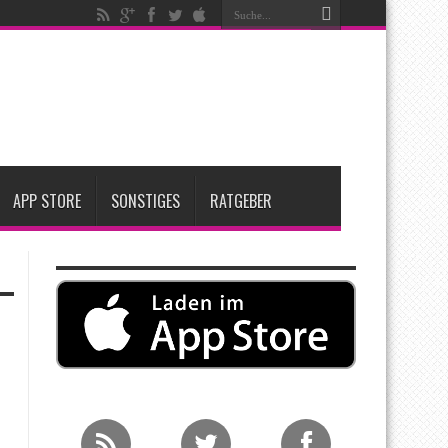
ken
t zwei neue Display-Panels für iPhone-Modelle 2027
Apple übernimmt Softwarefirma PlasmaSolve
APP STORE
SONSTIGES
RATGEBER