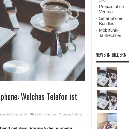
Prepaid ohne
Vertrag
Smartphone
Bundles
Mobilfunk-
Tarifrechner
NEWS IN BILDERN
phone: Welches Telefon ist
mber 2012 um 18:00
14 Kommentare
Themen:
Android
,
abend mit dem iPhone 5 die nunmehr