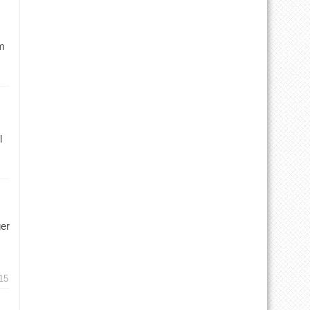
m
l
ger
15