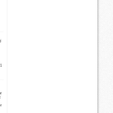
d
 1
ür
t
er