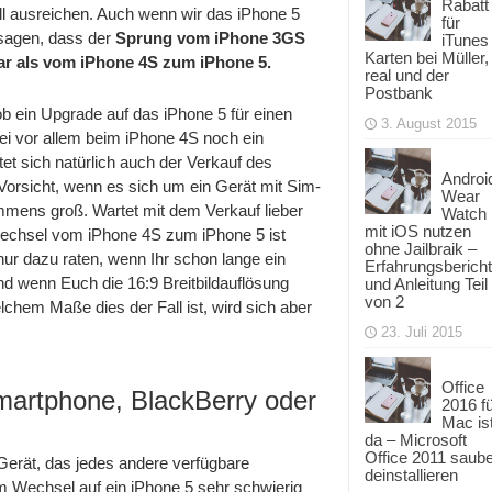
Rabatt
oll ausreichen. Auch wenn wir das iPhone 5
für
sagen, dass der
Sprung vom iPhone 3GS
iTunes
Karten bei Müller,
ar als vom iPhone 4S zum iPhone 5.
real und der
Postbank
 ein Upgrade auf das iPhone 5 für einen
3. August 2015
bei vor allem beim iPhone 4S noch ein
et sich natürlich auch der Verkauf des
Androi
Vorsicht, wenn es sich um ein Gerät mit Sim-
Wear
 immens groß. Wartet mit dem Verkauf lieber
Watch
mit iOS nutzen
Wechsel vom iPhone 4S zum iPhone 5 ist
ohne Jailbraik –
ur dazu raten, wenn Ihr schon lange ein
Erfahrungsbericht
nd wenn Euch die 16:9 Breitbildauflösung
und Anleitung Teil
von 2
elchem Maße dies der Fall ist, wird sich aber
23. Juli 2015
Office
artphone, BlackBerry oder
2016 f
Mac is
da – Microsoft
Office 2011 saub
 Gerät, das jedes andere verfügbare
deinstallieren
em Wechsel auf ein iPhone 5 sehr schwierig