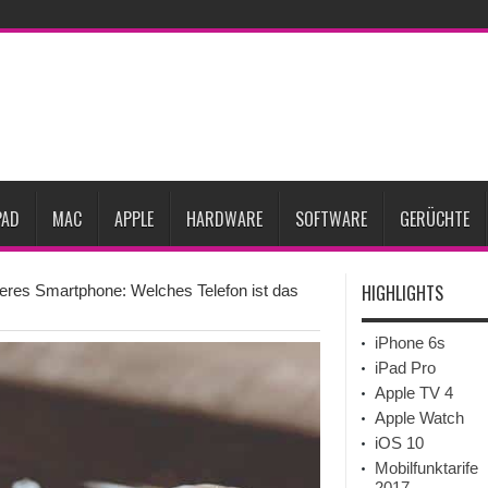
ne-Marktes
Bericht: iPad-Lieferungen im 2. Quartal 2026 um 7,5 Prozent gesun
rfügbar
Vom iPad-Design zum eigenen T-Shirt: Checkliste für Apple-Kreative
Prozent steigen
iPadOS 27 spendiert iPad zwei neue Funktionen
Apple teste
l
Apples Smartbrille könnte das nächste große Gesundheits-Gadget werden
PAD
MAC
APPLE
HARDWARE
SOFTWARE
GERÜCHTE
HIGHLIGHTS
deres Smartphone: Welches Telefon ist das
iPhone 6s
iPad Pro
Apple TV 4
Apple Watch
iOS 10
Mobilfunktarife
2017