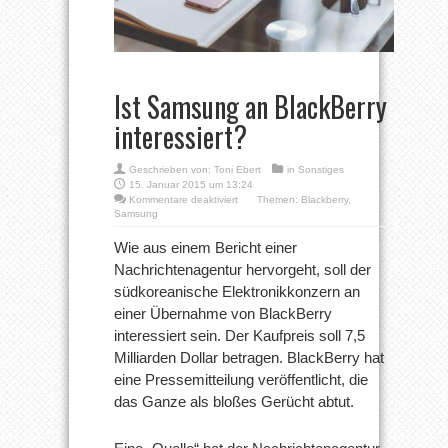
Ist Samsung an BlackBerry
interessiert?
Geschrieben von:
Toni Ebert
in
Sonstiges
15. Januar 2015 um 13:24
für
Kommentare deaktiviert
Themen:
Blackberry
,
Ist
Samsung
Samsung
an
Wie aus einem Bericht einer
BlackBerry
Nachrichtenagentur hervorgeht, soll der
interessiert?
südkoreanische Elektronikkonzern an
einer Übernahme von BlackBerry
interessiert sein. Der Kaufpreis soll 7,5
Milliarden Dollar betragen. BlackBerry hat
eine Pressemitteilung veröffentlicht, die
das Ganze als bloßes Gerücht abtut.