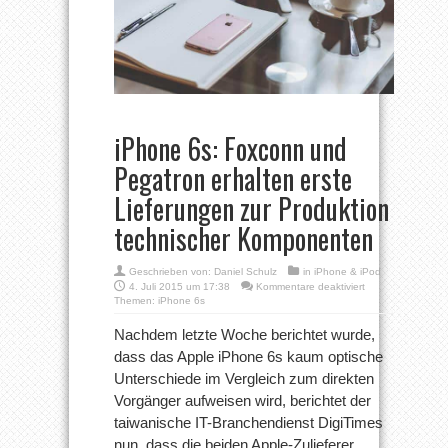
iPhone 6s: Foxconn und
Pegatron erhalten erste
Lieferungen zur Produktion
technischer Komponenten
Geschrieben von:
Daniel Schulz
in
iPhone & iPod
für
4. Juli 2015 um 17:38
Kommentare deaktiviert
iPhone
Themen:
iPhone 6s
6s:
Foxconn
Nachdem letzte Woche berichtet wurde,
und
dass das Apple iPhone 6s kaum optische
Pegatron
erhalten
Unterschiede im Vergleich zum direkten
erste
Vorgänger aufweisen wird, berichtet der
Lieferungen
zur
taiwanische IT-Branchendienst DigiTimes
Produktion
technischer
nun, dass die beiden Apple-Zulieferer