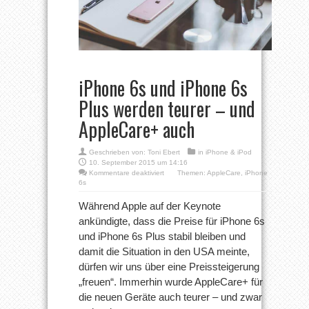
iPhone 6s und iPhone 6s
Plus werden teurer – und
AppleCare+ auch
Geschrieben von:
Toni Ebert
in
iPhone & iPod
10. September 2015 um 14:16
für
Kommentare deaktiviert
Themen:
AppleCare
,
iPhone
iPhone
6s
6s
und
Während Apple auf der Keynote
iPhone
ankündigte, dass die Preise für iPhone 6s
6s
Plus
und iPhone 6s Plus stabil bleiben und
werden
damit die Situation in den USA meinte,
teurer
–
dürfen wir uns über eine Preissteigerung
und
AppleCare+
„freuen“. Immerhin wurde AppleCare+ für
auch
die neuen Geräte auch teurer – und zwar