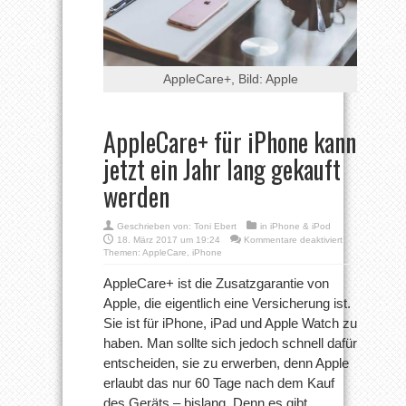
AppleCare+, Bild: Apple
AppleCare+ für iPhone kann
jetzt ein Jahr lang gekauft
werden
Geschrieben von:
Toni Ebert
in
iPhone & iPod
für
18. März 2017 um 19:24
Kommentare deaktiviert
AppleCare+
Themen:
AppleCare
,
iPhone
für
iPhone
AppleCare+ ist die Zusatzgarantie von
kann
Apple, die eigentlich eine Versicherung ist.
jetzt
ein
Sie ist für iPhone, iPad und Apple Watch zu
Jahr
haben. Man sollte sich jedoch schnell dafür
lang
gekauft
entscheiden, sie zu erwerben, denn Apple
werden
erlaubt das nur 60 Tage nach dem Kauf
des Geräts – bislang. Denn es gibt