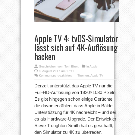
Apple TV 4: tvOS-Simulator
lässt sich auf 4K-Auflösung
hacken
Geschrieben von:
Toni Ebert
in
Apple
8. August 2017 um 17:11
für
Kommentare deaktiviert
Themen:
Apple TV
Apple
TV
Derzeit unterstützt das Apple TV nur die
4:
Full-HD-Auflösung von 1920×1080 Pixeln.
tvOS-
Simulator
Es gibt hingegen schon einige Gerüchte,
lässt
die davon erzählen, dass Apple in Bälde
sich
auf
Unterstützung für 4K nachreicht – und sei
4K-
Auflösung
es als Hardware-Upgrade. Der Entwickler
hacken
Steve Troughton-Smith hat es geschafft,
den Simulator zu 4K zu überreden.