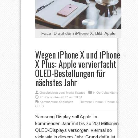
Face ID auf dem iPhone X, Bild: Apple
Wegen iPhone X und iPhone
X Plus: Apple vervierfacht
OLED-Bestellungen für
nächstes Jahr
Geschrieben von:
Moritz Krauss
in
Gerüchteküche
20. Dezember 2017 um 18:31
für
Kommentare deaktiviert
Themen:
iPhone
,
iPhone X
,
Wegen
OLED
iPhone
X
Samsung Display soll Apple im
und
kommenden Jahr mit bis zu 200 Millionen
iPhone
X
OLED-Displays versorgen, viermal so
Plus:
viele wie in diesem Jahr. Grund dafür ist
Apple