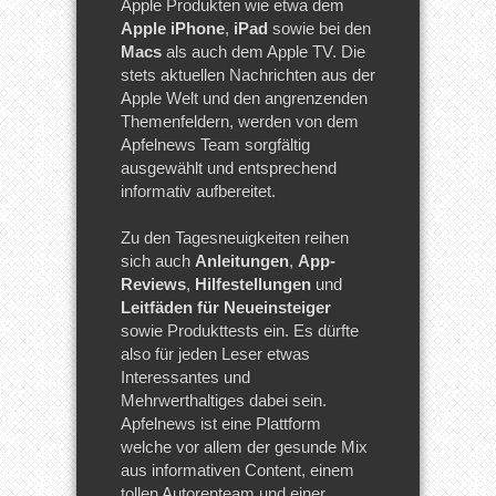
Apple Produkten wie etwa dem
Apple iPhone
,
iPad
sowie bei den
Macs
als auch dem Apple TV. Die
stets aktuellen Nachrichten aus der
Apple Welt und den angrenzenden
Themenfeldern, werden von dem
Apfelnews Team sorgfältig
ausgewählt und entsprechend
informativ aufbereitet.
Zu den Tagesneuigkeiten reihen
sich auch
Anleitungen
,
App-
Reviews
,
Hilfestellungen
und
Leitfäden für Neueinsteiger
sowie Produkttests ein. Es dürfte
also für jeden Leser etwas
Interessantes und
Mehrwerthaltiges dabei sein.
Apfelnews ist eine Plattform
welche vor allem der gesunde Mix
aus informativen Content, einem
tollen Autorenteam und einer