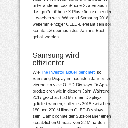
vervierfacht
unter anderem das iPhone X, aber auch
OLED-
Bestellungen
das größer iPhone X Plus könnte einer der
für
Ursachen sein.
Während Samsung 2018
nächstes
Jahr
weiterhin einziger OLED-Lieferant sein soll,
könnte LG übernächstes Jahr ins Boot
geholt werden.
Samsung wird
effizienter
Wie
The Investor aktuell berichtet
, soll
Samsung Display im nächsten Jahr bis zu
viermal so viele OLED-Displays für Apple
produzieren wie in diesem Jahr. Während
2017 geschätzt 50 Millionen Displays
geliefert wurden, sollen es 2018 zwischen
180 und 200 Millionen OLED-Displays
sein. Damit könnte der Südkoreaner einen
zusätzlichen Umsatz von 22 Milliarden