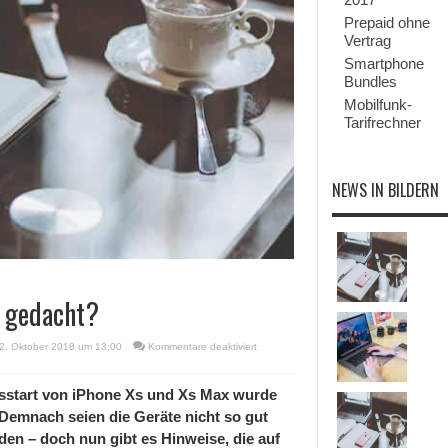
Prepaid ohne
Vertrag
Smartphone
Bundles
Mobilfunk-
Tarifrechner
NEWS IN BILDERN
s gedacht?
für
2. Oktober 2018 um 13:00
Kommentare deaktiviert
iPhone
Xs
doch
ufsstart von iPhone Xs und Xs Max wurde
erfolgreicher
Demnach seien die Geräte nicht so gut
als
gedacht?
n – doch nun gibt es Hinweise, die auf