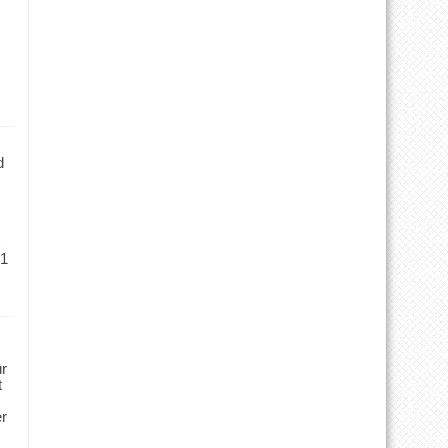
d
 1
ür
t
er