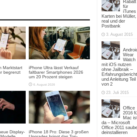
Rabatt
für
iTunes
Karten bei Müller,
real und der
Postbank
3. August 2015
Androi
Wear
Watch
mit iOS nutzen
 Marktstart
iPhone Ultra lässt Verkauf
ohne Jailbraik –
r begrenzt
faltbarer Smartphones 2026
Erfahrungsbericht
um 20 Prozent steigen
und Anleitung Teil
von 2
6. August 2026
23. Juli 2015
Office
2016 f
Mac is
da – Microsoft
Office 2011 saub
neue Display-
iPhone 18 Pro: Diese 3 großen
deinstallieren
-Modelle
Upgrades bringt das Top-