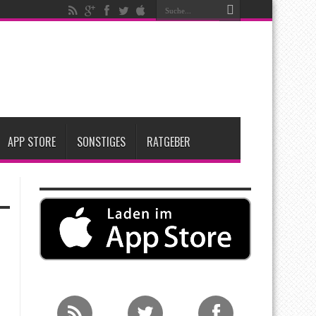
igen
iPadOS 27 spendiert iPad zwei neue Funktionen
nfang 2027 erwartet
APP STORE
SONSTIGES
RATGEBER