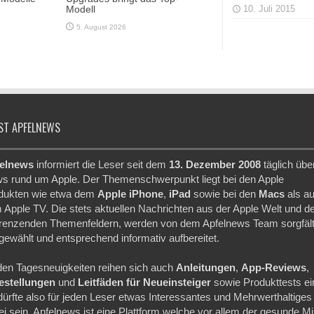
Modell
10. Juli 2015
5. August 2026
ST APFELNEWS
elnews
informiert die Leser seit dem
13. Dezember 2008
täglich übe
s rund um Apple. Der Themenschwerpunkt liegt bei den Apple
dukten wie etwa dem
Apple iPhone
,
iPad
sowie bei den
Macs
als a
 Apple TV. Die stets aktuellen Nachrichten aus der Apple Welt und d
renzenden Themenfeldern, werden von dem Apfelnews Team sorgfält
gewählt und entsprechend informativ aufbereitet.
den Tagesneuigkeiten reihen sich auch
Anleitungen
,
App-Reviews
,
festellungen
und
Leitfäden für Neueinsteiger
sowie Produkttests ei
dürfte also für jeden Leser etwas Interessantes und Mehrwerthaltiges
ei sein. Apfelnews ist eine Plattform welche vor allem der gesunde M