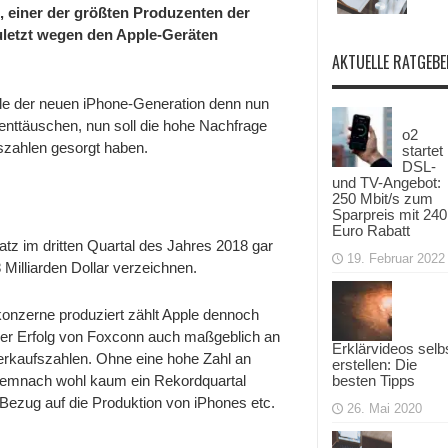
, einer der größten Produzenten der
uletzt wegen den Apple-Geräten
AKTUELLE RATGEBE
elle der neuen iPhone-Generation denn nun
enttäuschen, nun soll die hohe Nachfrage
o2
szahlen gesorgt haben.
startet
DSL-
und TV-Angebot:
250 Mbit/s zum
Sparpreis mit 240
Euro Rabatt
z im dritten Quartal des Jahres 2018 gar
19. Februar 2022
 Milliarden Dollar verzeichnen.
onzerne produziert zählt Apple dennoch
 der Erfolg von Foxconn auch maßgeblich an
Erklärvideos selb
erkaufszahlen. Ohne eine hohe Zahl an
erstellen: Die
 demnach wohl kaum ein Rekordquartal
besten Tipps
in Bezug auf die Produktion von iPhones etc.
26. Mai 2020