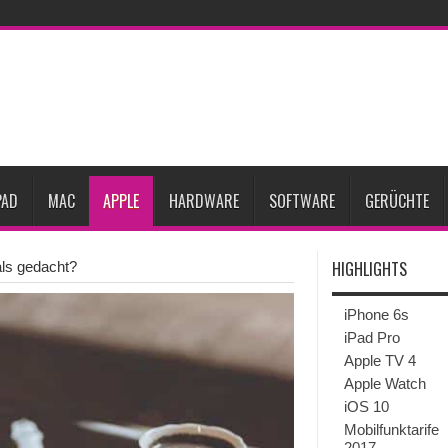
gesunken
iPhone 18 Pro zum Marktstart möglicherweise nur begrenzt verfügbar
eative
iPhone Ultra lässt Verkauf faltbarer Smartphones 2026 um 20 Prozent ste
27
iPhone 18 Pro: Diese 3 großen Upgrades bringt das Top-Modell
dget werden
Apple übernimmt Softwarefirma PlasmaSolve
iPhone Air 2 für A
PAD
MAC
APPLE
HARDWARE
SOFTWARE
GERÜCHTE
HIGHLIGHTS
als gedacht?
iPhone 6s
iPad Pro
Apple TV 4
Apple Watch
iOS 10
Mobilfunktarife
2017