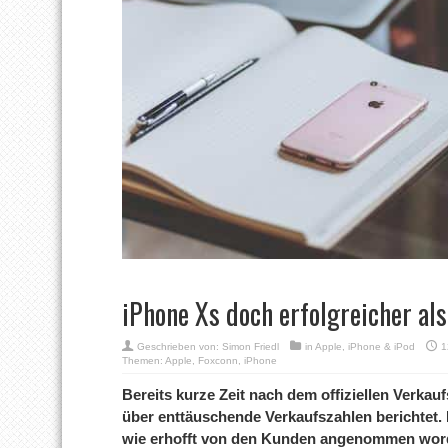
iPhone Xs doch erfolgreicher al
Geschrieben von:
Simon Friedl
in
Apple
,
iPhone & iPod
1
Themen:
Apple
,
Foxconn
,
iPhone
Bereits kurze Zeit nach dem offiziellen Verka
über enttäuschende Verkaufszahlen berichtet. 
wie erhofft von den Kunden angenommen worde