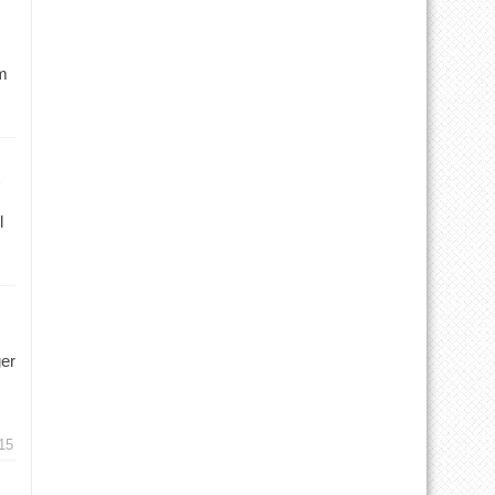
m
l
ger
15