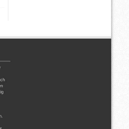
r
uch
en
ig
n.
ix