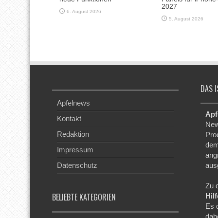
2027
6. August 2026
5. August 2026
DAS I
Apfelnews
Apf
Kontakt
New
Redaktion
Pro
dem
Impressum
ang
Datenschutz
aus
Zu 
BELIEBTE KATEGORIEN
Hil
Es 
dab