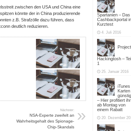
ndelsstreit zwischen den USA und China eine
Zuspitzen könnte der in China produzierende
Spartanien – Das
Cashbackportal i
ten z.B. Strafzölle dazu führen, dass
Kurztest
conn deutlich reduzieren.
4. Juli 2016
Project
Hackingtosh – Tei
1
25. Januar 2016
iTunes
Karten
günsti
– Hier profitiert ihr
ab Montag von
einem Rabatt
Nächster:
NSA-Experte zweifelt an
20. Dezember 20
Wahrheitsgehalt des Spionage-
Chip-Skandals