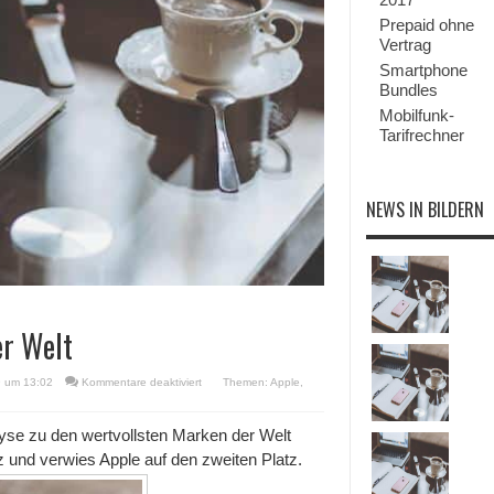
Prepaid ohne
Vertrag
Smartphone
Bundles
Mobilfunk-
Tarifrechner
NEWS IN BILDERN
er Welt
für
9 um 13:02
Kommentare deaktiviert
Themen:
Apple
,
Apple
zweitwertvollste
Marke
yse zu den wertvollsten Marken der Welt
der
tz und verwies Apple auf den zweiten Platz.
Welt