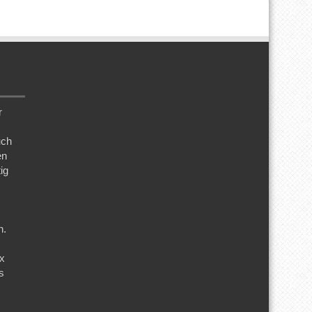
r
uch
en
ig
n.
ix
s