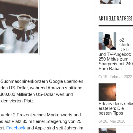
AKTUELLE RATGEBE
o2
startet
DSL-
und TV-Angebot:
250 Mbit/s zum
Sparpreis mit 240
Euro Rabatt
19. Februar 2022
-Suchmaschinenkonzern Google überholen
rden US-Dollar, während Amazon stattliche
 309.000 Milliarden US-Dollar wert und
 den vierten Platz.
Erklärvideos selb
erstellen: Die
besten Tipps
 verlor 2 Prozent seines Markenwerts und
es auf Platz 39 mit einer Steigerung von 29
26. Mai 2020
ert.
Facebook
und Apple sind seit Jahren im