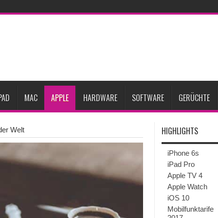
27
iPhone 18 Pro: Diese 3 großen Upgrades bringt das Top-Modell
dget werden
Apple übernimmt Softwarefirma PlasmaSolve
iPhone Air 2 für A
ember erscheinen
Gebrauchte Mac-Systeme: Eine wirtschaftliche und nachhalti
im 2. Quartal
Apple verbucht Rekordzahlen im dritten Quartal 2026
sinkende Preise
PAD
MAC
APPLE
HARDWARE
SOFTWARE
GERÜCHTE
HIGHLIGHTS
der Welt
iPhone 6s
iPad Pro
Apple TV 4
Apple Watch
iOS 10
Mobilfunktarife
2017