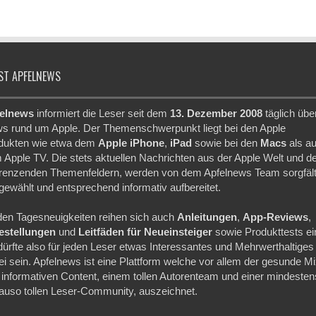
ST APFELNEWS
elnews
informiert die Leser seit dem
13. Dezember 2008
täglich übe
s rund um Apple. Der Themenschwerpunkt liegt bei den Apple
dukten wie etwa dem
Apple iPhone
,
iPad
sowie bei den
Macs
als a
 Apple TV. Die stets aktuellen Nachrichten aus der Apple Welt und d
renzenden Themenfeldern, werden von dem Apfelnews Team sorgfält
gewählt und entsprechend informativ aufbereitet.
den Tagesneuigkeiten reihen sich auch
Anleitungen
,
App-Reviews
,
festellungen
und
Leitfäden für Neueinsteiger
sowie Produkttests ei
dürfte also für jeden Leser etwas Interessantes und Mehrwerthaltiges
ei sein. Apfelnews ist eine Plattform welche vor allem der gesunde M
 informativen Content, einem tollen Autorenteam und einer mindesten
auso tollen Leser-Community, auszeichnet.