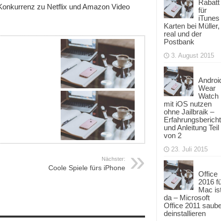
Rabatt
s Konkurrenz zu Netflix und Amazon Video
für
iTunes
Karten bei Müller,
real und der
Postbank
3. August 2015
Androi
Wear
Watch
mit iOS nutzen
ohne Jailbraik –
Erfahrungsbericht
und Anleitung Teil
von 2
23. Juli 2015
Nächster:
Coole Spiele fürs iPhone
Office
2016 f
Mac is
da – Microsoft
Office 2011 saub
deinstallieren