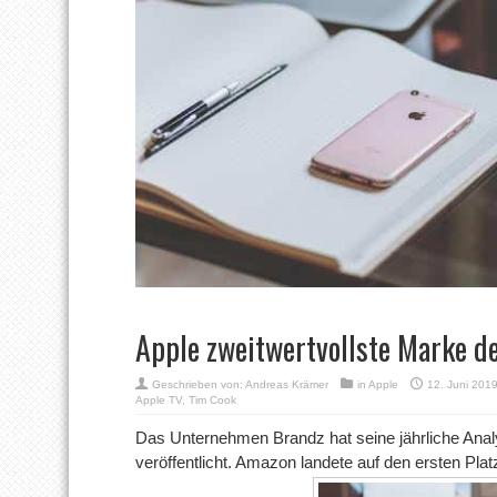
Apple zweitwertvollste Marke d
Geschrieben von:
Andreas Krämer
in
Apple
12. Juni 201
Apple TV
,
Tim Cook
Das Unternehmen Brandz hat seine jährliche Anal
veröffentlicht. Amazon landete auf den ersten Pla