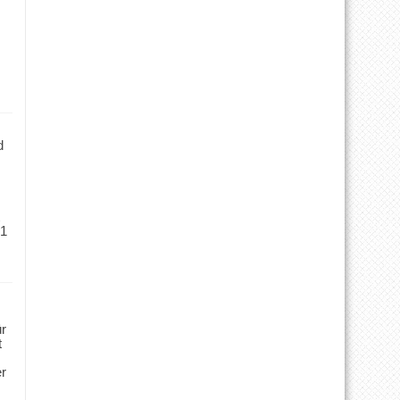
d
 1
ür
t
er