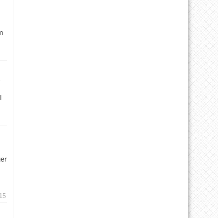
m
l
ger
15