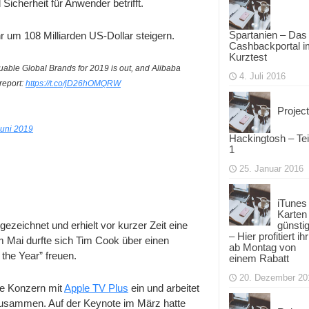
icherheit für Anwender betrifft.
Spartanien – Das
 um 108 Milliarden US-Dollar steigern.
Cashbackportal i
Kurztest
aluable Global Brands for 2019 is out, and Alibaba
4. Juli 2016
 report:
https://t.co/jD26hOMQRW
Project
Juni 2019
Hackingtosh – Tei
1
25. Januar 2016
iTunes
Karten
günsti
zeichnet und erhielt vor kurzer Zeit eine
– Hier profitiert ihr
m Mai durfte sich Tim Cook über einen
ab Montag von
the Year” freuen.
einem Rabatt
20. Dezember 20
che Konzern mit
Apple TV Plus
ein und arbeitet
zusammen. Auf der Keynote im März hatte