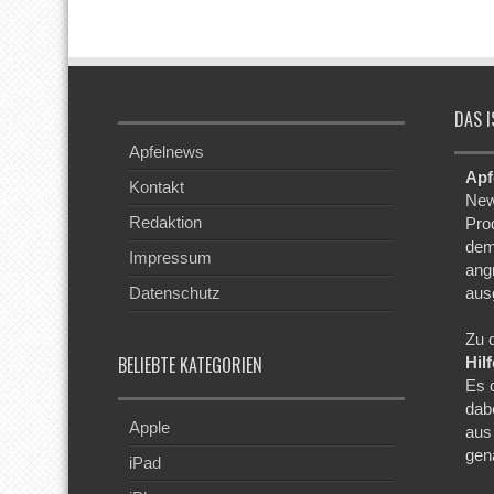
DAS I
Apfelnews
Apf
Kontakt
New
Redaktion
Pro
dem
Impressum
ang
Datenschutz
aus
Zu 
BELIEBTE KATEGORIEN
Hil
Es 
dab
Apple
aus
gen
iPad