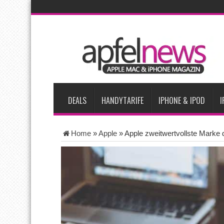
AKTUELLE NACHRICHTEN
Apple testet zwei neue Display-Panels für iPhone-Modelle 20
Apples Smartbrille könnte das nächste große Gesundheits-Ga
Apples vermutete AirPods mit Kameras sollen bereits im Sept
Apple erzielt 49 Prozent des weltweiten Smartphone-Umsatzes 
Tim Cook: Mehr Speicherlieferanten bedeuten nicht zwingend 
DEALS
HANDYTARIFE
IPHONE & IPOD
I
Home
»
Apple
»
Apple zweitwertvollste Marke 