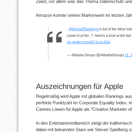
Zwist, vor allem was das Thema Datenschutz und S
Amazon konnte seinen Markenwert im letzten Jahr
.
@BrandZRankings
's list of the Most V
came in at No. 7. Here's a look at the full
pic.twitter.com/8CgLoL63lo
— Alibaba Group (@AlibabaGroup)
11. 
Auszeichnungen für Apple
Regelmäßig wird Apple mit globalen Rankings ausge
perfekte Punktzahl im Corporate Equality Index. I
Cannes Löwen für Apple als “Creative Marketer of 
In den Entertainmentbereich steigt der kalifornis
dabei mit bekannten Stars wie Steven Spielberg 