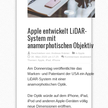
Apple entwickelt LiDAR-
System mit
anamorphotischen Objektiv
Geschrieben von:
Andreas Krämer
in
Apple
für
30. März 2020 um 17:25
Kommentare deaktiviert
Apple
Themen:
Apple
,
iPad
,
iPhone
entwickelt
LiDAR-
Am Donnerstag veröffentlichte das
System
Marken- und Patentamt der USA ein Apple
mit
anamorphotisc
LiDAR-System mit einer
Objektiv
anamorphotischen Optik.
Die Optik würde auf dem iPhone, iPad,
iPod und anderen Apple-Geräten völlig
neue Dimensionen eröffnen.