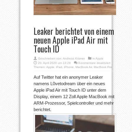
Leaker berichtet von einem
neuen Apple iPad Air mit
Touch ID
Geschrieben von:
Andreas Krämer
in
Apple
für
20. April 2020 um 13:29
Kommentare deaktiviert
Leaker
Themen:
Apple
,
iPad
,
iPhone
,
MacBook Air
,
MacBook Pro
berichtet
von
Auf Twitter hat ein anonymer Leaker
einem
namens L0vetodream über ein neues
neuen
Apple
Apple iPad Air mit Touch ID unter dem
iPad
Display, einem 12 Zoll Apple MacBook mit
Air
mit
ARM-Prozessor, Spielcontroller und mehr
Touch
ID
berichtet.