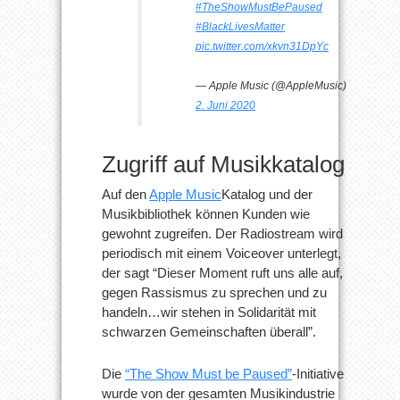
#TheShowMustBePaused
#BlackLivesMatter
pic.twitter.com/xkvn31DpYc
— Apple Music (@AppleMusic)
2. Juni 2020
Zugriff auf Musikkatalog
Auf den
Apple Music
Katalog und der
Musikbibliothek können Kunden wie
gewohnt zugreifen. Der Radiostream wird
periodisch mit einem Voiceover unterlegt,
der sagt “Dieser Moment ruft uns alle auf,
gegen Rassismus zu sprechen und zu
handeln…wir stehen in Solidarität mit
schwarzen Gemeinschaften überall”.
Die
“The Show Must be Paused”
-Initiative
wurde von der gesamten Musikindustrie