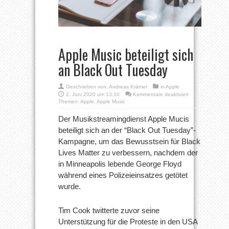
Apple Music beteiligt sich
an Black Out Tuesday
Geschrieben von:
Andreas Krämer
in
Apple
für
2. Juni 2020 um 13:10
Kommentare deaktiviert
Apple
Themen:
Apple
,
Apple Music
Music
beteiligt
Der Musikstreamingdienst Apple Mucis
sich
beteiligt sich an der “Black Out Tuesday”-
an
Black
Kampagne, um das Bewusstsein für Black
Out
Lives Matter zu verbessern, nachdem der
Tuesday
in Minneapolis lebende George Floyd
während eines Polizeieinsatzes getötet
wurde.
Tim Cook twitterte zuvor seine
Unterstützung für die Proteste in den USA