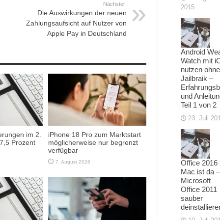
Nächster:
2015
Die Auswirkungen der neuen
Zahlungsaufsicht auf Nutzer von
Apple Pay in Deutschland
Android We
Watch mit i
nutzen ohne
Jailbraik –
Erfahrungsb
und Anleitu
Teil 1 von 2
23. Juli 20
ferungen im 2.
iPhone 18 Pro zum Marktstart
7,5 Prozent
möglicherweise nur begrenzt
verfügbar
Office 2016 
7. August 2026
Mac ist da –
Microsoft
Office 2011
sauber
deinstalliere