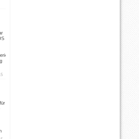
ar
OS
ericht
ng
15
für
n