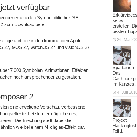
etzt verfügbar
Erklärvideo
onen der erneuerten Symbolbibliothek SF
selbst
2 zum Download bereit.
erstellen: Di
besten Tipp
26. Mai 20
 eingeführt, die in den kommenden Apple-
S 27, tvOS 27, watchOS 27 und visionOS 27
Spartanien 
 über 7.000 Symbolen, Animationen, Effekten
Das
lächen noch ansprechender zu gestalten.
Cashbackpo
im Kurztest
4. Juli 201
omposer 2
rsion eine erweiterte Vorschau, verbesserte
chungseffekte. Letztere ermöglichen es,
Project
ieren. Die Brechung stellt dabei die
Hackingtosh
hnlich wie bei einem Milchglas-Effekt dar.
Teil 1