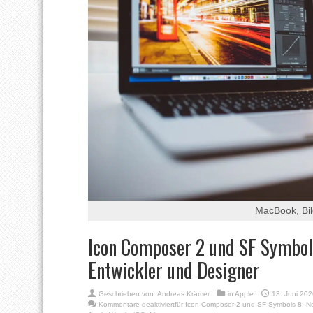
MacBook, Bil
Icon Composer 2 und SF Symbols
Entwickler und Designer
Geschrieben von:
Andreas Krämer
in
Apple
13. Juni 20
Kommentare deaktiviert
für Icon Composer 2 und SF Symbols 8: Ne