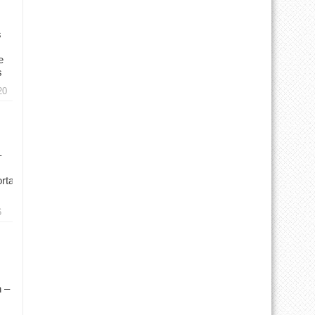
s
e
s
20
–
rtal
6
 –