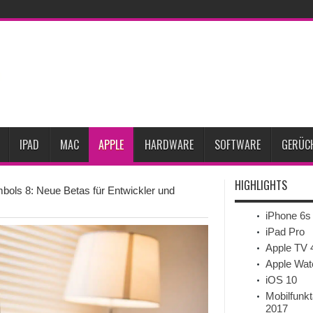
martphone-Marktes
Bericht: iPad-Lieferungen im 2. Quartal 2026 um 7,5 Prozen
nzt verfügbar
Vom iPad-Design zum eigenen T-Shirt: Checkliste für Apple-Kreat
 um 20 Prozent steigen
iPadOS 27 spendiert iPad zwei neue Funktionen
lle 2027
iPhone 18 Pro: Diese 3 großen Upgrades bringt das Top-Modell
eits-Gadget werden
Apple übernimmt Softwarefirma PlasmaSolve
IPAD
MAC
APPLE
HARDWARE
SOFTWARE
GERÜC
HIGHLIGHTS
ols 8: Neue Betas für Entwickler und
iPhone 6s
iPad Pro
Apple TV 
Apple Wat
iOS 10
Mobilfunkt
2017