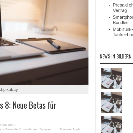
Prepaid o
Vertrag
Smartpho
Bundles
Mobilfunk-
Tarifrechn
NEWS IN BILDERN
d:pixabay
 8: Neue Betas für
26 um 16:02
ue Betas für Entwickler und Designer
Themen:
Apple
,