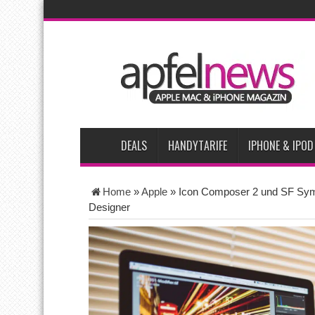
AKTUELLE NACHRICHTEN
Apple beherrscht 65 Prozent des globalen Premium-S
iPhone 18 Pro zum Marktstart möglicherweise nur begre
iPhone Ultra lässt Verkauf faltbarer Smartphones 2026
Apple testet zwei neue Display-Panels für iPhone-Mode
Apples Smartbrille könnte das nächste große Gesundh
DEALS
HANDYTARIFE
IPHONE & IPOD
Home
»
Apple
»
Icon Composer 2 und SF Symb
Designer