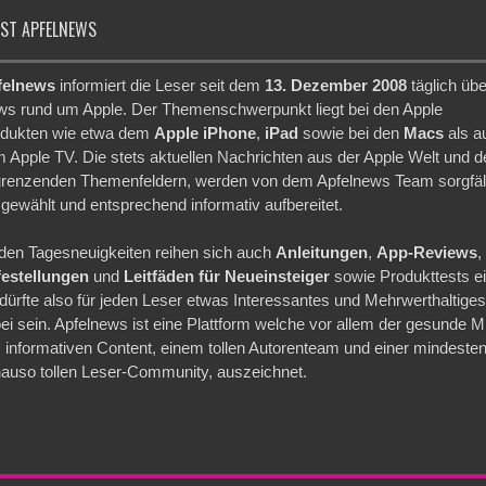
IST APFELNEWS
felnews
informiert die Leser seit dem
13. Dezember 2008
täglich übe
s rund um Apple. Der Themenschwerpunkt liegt bei den Apple
dukten wie etwa dem
Apple iPhone
,
iPad
sowie bei den
Macs
als a
 Apple TV. Die stets aktuellen Nachrichten aus der Apple Welt und d
renzenden Themenfeldern, werden von dem Apfelnews Team sorgfäl
gewählt und entsprechend informativ aufbereitet.
den Tagesneuigkeiten reihen sich auch
Anleitungen
,
App-Reviews
,
festellungen
und
Leitfäden für Neueinsteiger
sowie Produkttests ei
dürfte also für jeden Leser etwas Interessantes und Mehrwerthaltige
ei sein. Apfelnews ist eine Plattform welche vor allem der gesunde M
 informativen Content, einem tollen Autorenteam und einer mindeste
auso tollen Leser-Community, auszeichnet.