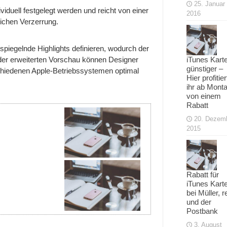
25. Januar
ividuell festgelegt werden und reicht von einer
2016
lichen Verzerrung.
spiegelnde Highlights definieren, wodurch der
iTunes Kart
n der erweiterten Vorschau können Designer
günstiger –
schiedenen Apple-Betriebssystemen optimal
Hier profitier
ihr ab Mont
von einem
Rabatt
20. Dezem
2015
Rabatt für
iTunes Kart
bei Müller, r
und der
Postbank
3. August