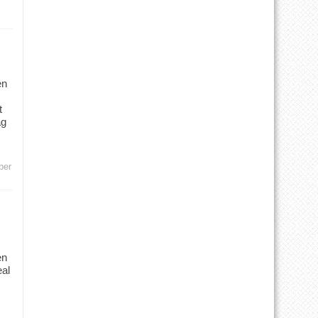
en
t
ag
ber
en
eal