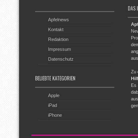
DAS 
Apfelnews
Ap
Kontakt
New
Pro
Redaktion
dem
Impressum
ang
aus
Datenschutz
Zu 
BELIEBTE KATEGORIEN
Hil
Es 
dab
Apple
aus
iPad
gen
iPhone