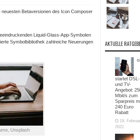
die neuesten Betaversionen des Icon Composer
beeindruckenden Liquid-Glass-App-Symbolen
sierte Symbolbibliothek zahlreiche Neuerungen
AKTUELLE RATGEB
o
startet DSL-
und TV-
Angebot: 25
Mbit/s zum
Sparpreis m
240 Euro
Rabatt
19. Februa
2022
Hume, Unsplash