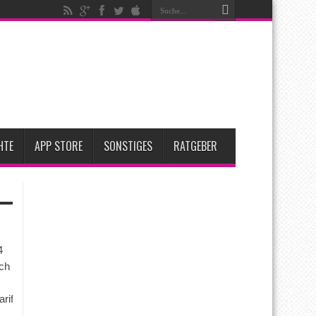
t gesunken
ive
HTE
APP STORE
SONSTIGES
RATGEBER
4
ch
arife