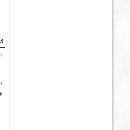
ER
2
0
it
r