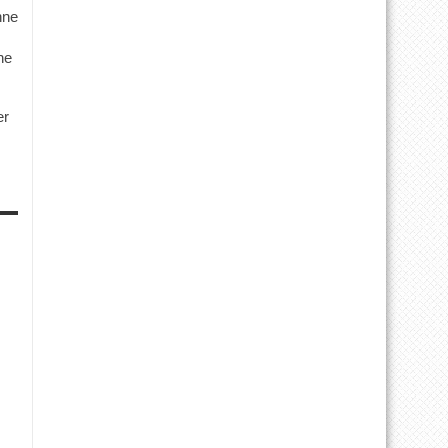
hne
ne
er