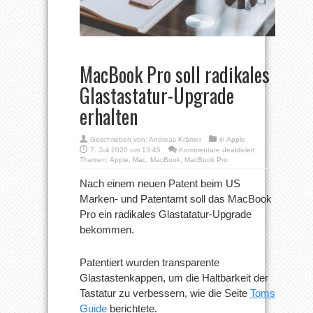
MacBook Pro soll radikales
Glastastatur-Upgrade
erhalten
Geschrieben von:
Andreas Krämer
in
Apple
für
7. Juli 2020 um 13:45
Kommentare deaktiviert
MacBook
Themen:
Apple
,
Mac
,
MacBook
,
MacBook Pro
Pro
soll
Nach einem neuen Patent beim US
radikales
Marken- und Patentamt soll das MacBook
Glastastatur-
Upgrade
Pro ein radikales Glastatatur-Upgrade
erhalten
bekommen.
Patentiert wurden transparente
Glastastenkappen, um die Haltbarkeit der
Tastatur zu verbessern, wie die Seite
Toms
Guide
berichtete.