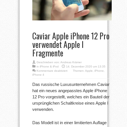
Caviar Apple iPhone 12 Pro
verwendet Apple I
Fragmente
Geschrieben von:
Andreas Krämer
in
iPhone & iPod
14. Dezember 2020 um 13:35
für
Kommentare deaktiviert
Themen:
Apple
,
iPhone
,
Caviar
iPhone 4
Apple
iPhone
Das russische Luxusunternehmen Caviar
12
hat ein neues angepasstes Apple iPhone
Pro
verwendet
12 Pro vorgestellt, welches ein Bauteil der
Apple
ursprünglichen Schaltkreise eines Apple I
I
Fragmente
verwenden.
Das Modell ist in einer limitierten Auflage