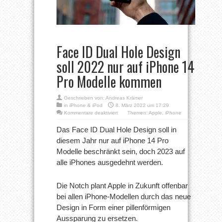
Face ID Dual Hole Design
soll 2022 nur auf iPhone 14
Pro Modelle kommen
Geschrieben von:
Andreas Krämer
in
iPhone & iPod
8. März 2022 um 17:29
für
Kommentare deaktiviert
Themen:
Apple
,
iPhone
Face
ID
Das Face ID Dual Hole Design soll in
Dual
diesem Jahr nur auf iPhone 14 Pro
Hole
Design
Modelle beschränkt sein, doch 2023 auf
soll
alle iPhones ausgedehnt werden.
2022
nur
auf
iPhone
Die Notch plant Apple in Zukunft offenbar
14
bei allen iPhone-Modellen durch das neue
Pro
Modelle
Design in Form einer pillenförmigen
kommen
Aussparung zu ersetzen.