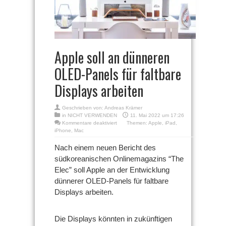
Apple soll an dünneren
OLED-Panels für faltbare
Displays arbeiten
Geschrieben von:
Andreas Krämer
in
NICHT VERWENDEN
11. Mai 2022 um 17:26
für
Kommentare deaktiviert
Themen:
Apple
,
iPad
,
Apple
iPhone
,
Mac
soll
an
Nach einem neuen Bericht des
dünneren
südkoreanischen Onlinemagazins “The
OLED-
Panels
Elec” soll Apple an der Entwicklung
für
dünnerer OLED-Panels für faltbare
faltbare
Displays arbeiten.
Displays
arbeiten
Die Displays könnten in zukünftigen