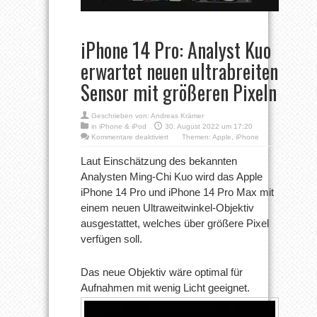
iPhone 14 Pro: Analyst Kuo
erwartet neuen ultrabreiten
Sensor mit größeren Pixeln
Geschrieben von:
Andreas Krämer
in
iPhone & iPod
30. August 2022 um 17:20
für
Kommentare deaktiviert
Themen:
Apple
,
iPhone
iPhone
14
Laut Einschätzung des bekannten
Pro:
Analysten Ming-Chi Kuo wird das Apple
Analyst
Kuo
iPhone 14 Pro und iPhone 14 Pro Max mit
erwartet
einem neuen Ultraweitwinkel-Objektiv
neuen
ultrabreiten
ausgestattet, welches über größere Pixel
Sensor
mit
verfügen soll.
größeren
Pixeln
Das neue Objektiv wäre optimal für
Aufnahmen mit wenig Licht geeignet.