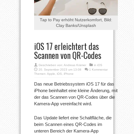
Tap to Pay erhöht Nutzerkomfort, Bild:
Clay Banks/Unsplash
iOS 17 erleichtert das
Scannen von QR-Codes
Geschrieben von:
Andreas Krämer
in
iOS
20. September 2023 um 13:08
1 Kommentar
Themen:
Apple
,
iOS
,
iPhone
Das neue Betriebssystem iOS 17 für das
iPhone beinhaltet eine kleine Änderung, mit
der das Scannen von QR-Codes über die
Kamera-App vereinfacht wird.
Das Update liefert eine Schaltfläche, die
beim Scannen eines QR-Codes im
unteren Bereich der Kamera-App