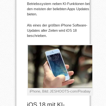
Betriebssystem neben KI-Funktionen bei
Reihe
App-
den meisten der beliebten Apps Updates
Updates
bringen
bieten.
Als eines der größten iPhone Software-
Updates aller Zeiten wird iOS 18
beschrieben.
iPhone, Bild: JESHOOTS-com/Pixabay
iOS 18 mit KI-