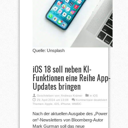
Quelle: Unsplash
iOS 18 soll neben KI-
Funktionen eine Reihe App-
Updates bringen
Geschrieben von:
Andreas Krämer
in
iOS
für
29. April 2024 um 13:08
Kommentare deaktiviert
iOS
Themen:
Apple
,
iOS
,
iPhone
,
WWDC
18
soll
Nach der aktuellen Ausgabe des „Power
neben
on“-Newsletters von Bloomberg-Autor
KI-
Funktionen
Mark Gurman soll das neue
eine