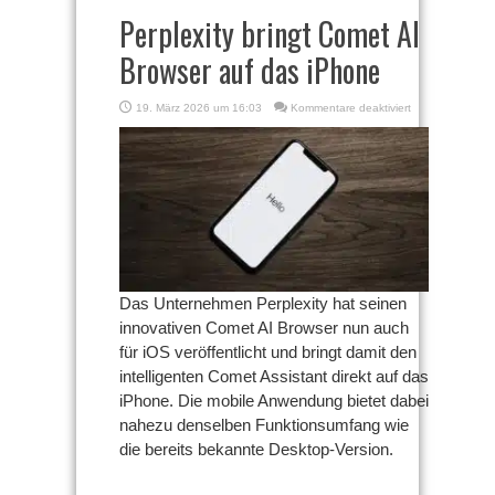
Perplexity bringt Comet AI
Browser auf das iPhone
für
19. März 2026 um 16:03
Kommentare deaktiviert
Perplexity
bringt
Comet
AI
Browser
auf
das
iPhone
Das Unternehmen Perplexity hat seinen
innovativen Comet AI Browser nun auch
für iOS veröffentlicht und bringt damit den
intelligenten Comet Assistant direkt auf das
iPhone. Die mobile Anwendung bietet dabei
nahezu denselben Funktionsumfang wie
die bereits bekannte Desktop-Version.