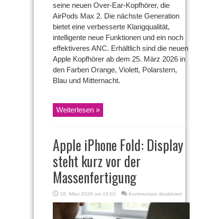
seine neuen Over-Ear-Kopfhörer, die
AirPods Max 2. Die nächste Generation
bietet eine verbesserte Klangqualität,
intelligente neue Funktionen und ein noch
effektiveres ANC. Erhältlich sind die neuen
Apple Kopfhörer ab dem 25. März 2026 in
den Farben Orange, Violett, Polarstern,
Blau und Mitternacht.
Weiterlesen »
Apple iPhone Fold: Display
steht kurz vor der
Massenfertigung
für
16. März 2026 um 16:02
Kommentare deaktiviert
Apple
iPhone
Fold: