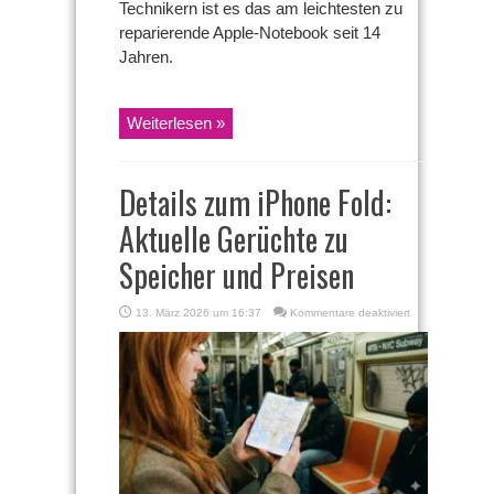
Technikern ist es das am leichtesten zu
reparierende Apple-Notebook seit 14
Jahren.
Weiterlesen »
Details zum iPhone Fold:
Aktuelle Gerüchte zu
Speicher und Preisen
für
13. März 2026 um 16:37
Kommentare deaktiviert
Details
zum
iPhone
Fold:
Aktuelle
Gerüchte
zu
Speicher
und
Preisen