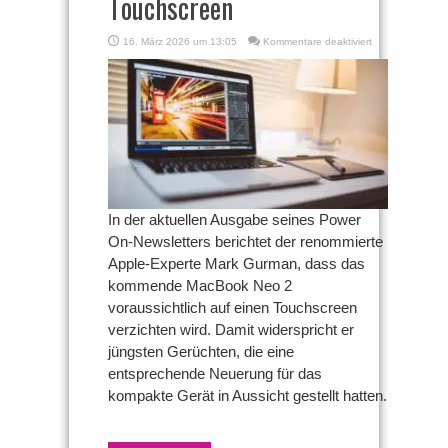
Touchscreen
für
16. März 2026 um 13:05
Kommentare deaktiviert
Spekuliertes
MacBook
Neo
2
offenbar
ohne
Touchscreen
In der aktuellen Ausgabe seines Power
On-Newsletters berichtet der renommierte
Apple-Experte Mark Gurman, dass das
kommende MacBook Neo 2
voraussichtlich auf einen Touchscreen
verzichten wird. Damit widerspricht er
jüngsten Gerüchten, die eine
entsprechende Neuerung für das
kompakte Gerät in Aussicht gestellt hatten.