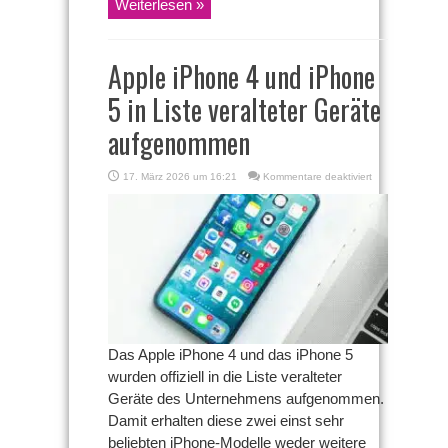
Weiterlesen »
Apple iPhone 4 und iPhone
5 in Liste veralteter Geräte
aufgenommen
für
17. März 2026 um 16:21
Kommentare deaktiviert
Apple
iPhone
4
und
iPhone
5
in
Liste
veralteter
Geräte
aufgenommen
Das Apple iPhone 4 und das iPhone 5
wurden offiziell in die Liste veralteter
Geräte des Unternehmens aufgenommen.
Damit erhalten diese zwei einst sehr
beliebten iPhone-Modelle weder weitere