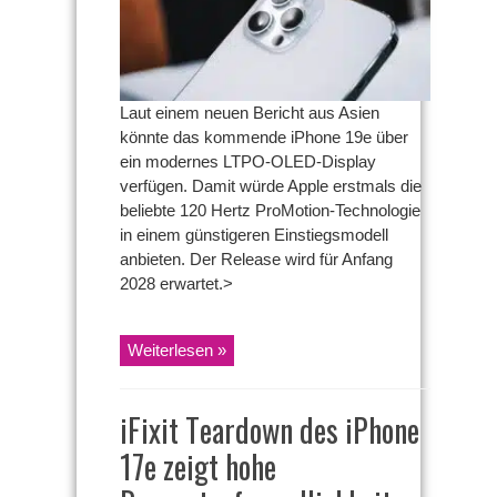
Hertz
ProMotion-
Display
erhalten
Laut einem neuen Bericht aus Asien
könnte das kommende iPhone 19e über
ein modernes LTPO-OLED-Display
verfügen. Damit würde Apple erstmals die
beliebte 120 Hertz ProMotion-Technologie
in einem günstigeren Einstiegsmodell
anbieten. Der Release wird für Anfang
2028 erwartet.>
Weiterlesen »
iFixit Teardown des iPhone
17e zeigt hohe