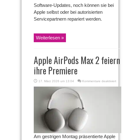
Software-Updates, noch können sie bei
Apple selbst oder bei autorisierten
Servicepartnern repariert werden.
Weiterlesen »
Apple AirPods Max 2 feiern
ihre Premiere
für
17. März 2026 um 13:04
Kommentare deaktiviert
Apple
AirPods
Max
2
feiern
ihre
Premiere
Am gestrigen Montag präsentierte Apple