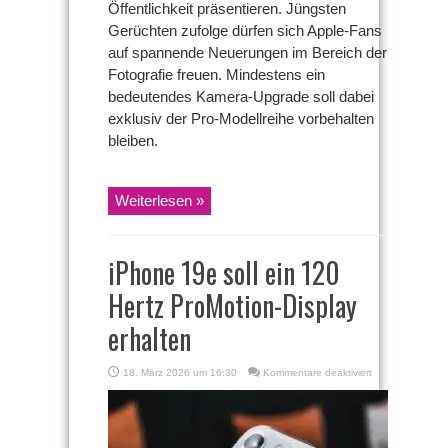
Öffentlichkeit präsentieren. Jüngsten
Gerüchten zufolge dürfen sich Apple-Fans
auf spannende Neuerungen im Bereich der
Fotografie freuen. Mindestens ein
bedeutendes Kamera-Upgrade soll dabei
exklusiv der Pro-Modellreihe vorbehalten
bleiben.
Weiterlesen »
iPhone 19e soll ein 120
Hertz ProMotion-Display
erhalten
für
18. März 2026 um 16:30
Kommentare deaktiviert
iPhone
19e
soll
ein
120