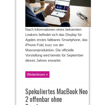
Display
steht
kurz
vor
der
Massenfertigung
Nach Informationen eines bekannten
Leakers befindet sich das Display für
Apples erstes faltbares Smartphone, das
iPhone Fold, kurz vor der
Massenproduktion. Die offizielle
Vorstellung wird bereits für September
dieses Jahres erwartet.
Weiterlesen »
Spekuliertes MacBook Neo
2 offenbar ohne