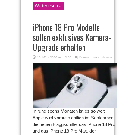
Weiterlesen »
iPhone 18 Pro Modelle
sollen exklusives Kamera-
Upgrade erhalten
für
19. März 2026 um 13:05
Kommentare deaktiviert
iPhone
18
Pro
Modelle
sollen
exklusives
Kamera-
Upgrade
erhalten
In rund sechs Monaten ist es so weit:
Apple wird voraussichtlich im September
die neuen Flaggschiffe, das iPhone 18 Pro
und das iPhone 18 Pro Max, der