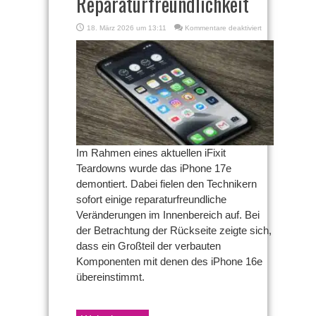
Reparaturfreundlichkeit
für
18. März 2026 um 13:11
Kommentare deaktiviert
iFixit
Teardown
des
iPhone
17e
zeigt
hohe
Reparaturfreundl
Im Rahmen eines aktuellen iFixit
Teardowns wurde das iPhone 17e
demontiert. Dabei fielen den Technikern
sofort einige reparaturfreundliche
Veränderungen im Innenbereich auf. Bei
der Betrachtung der Rückseite zeigte sich,
dass ein Großteil der verbauten
Komponenten mit denen des iPhone 16e
übereinstimmt.