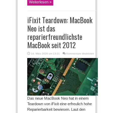
Weiterlesen »
iFixit Teardown: MacBook
Neo ist das
reparierfreundlichste
MacBook seit 2012
für
14. März 2026 um 13:21
Kommentare deaktiviert
iFixit
Teardown:
MacBook
Neo
ist
das
reparierfreundlic
MacBook
seit
2012
Das neue MacBook Neo hat in einem
Teardown von iFixit eine erfreulich hohe
Reparierbarkeit bewiesen. Laut den