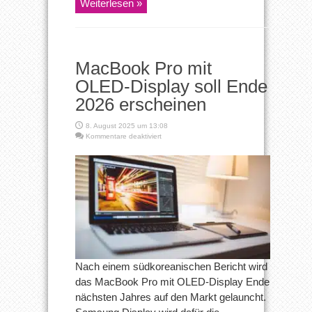
Weiterlesen »
MacBook Pro mit
OLED-Display soll Ende
2026 erscheinen
8. August 2025 um 13:08
für
Kommentare deaktiviert
MacBook
Pro
mit
OLED-
Display
soll
Ende
2026
erscheinen
Nach einem südkoreanischen Bericht wird
das MacBook Pro mit OLED-Display Ende
nächsten Jahres auf den Markt gelauncht.