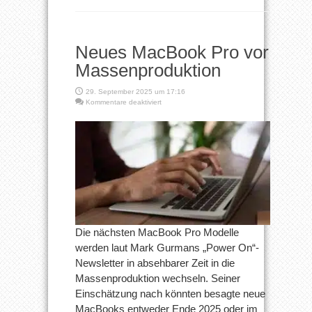
Neues MacBook Pro vor
Massenproduktion
29. September 2025 um 17:16
für
Kommentare deaktiviert
Neues
MacBook
Pro
vor
Massenproduktion
Die nächsten MacBook Pro Modelle
werden laut Mark Gurmans „Power On“-
Newsletter in absehbarer Zeit in die
Massenproduktion wechseln. Seiner
Einschätzung nach könnten besagte neue
MacBooks entweder Ende 2025 oder im