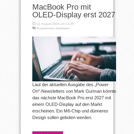
MacBook Pro mit
OLED-Display erst 2027
11. August 2025 um 13:35
für
Kommentare deaktiviert
MacBook
Pro
mit
OLED-
Display
erst
2027
Laut der aktuellen Ausgabe des „Power
On“-Newsletters von Mark Gurman könnte
das nächste MacBook Pro erst 2027 mit
einem OLED-Display auf den Markt
erscheinen. Ein M6-Chip und dünneres
Design sollen geboten werden.