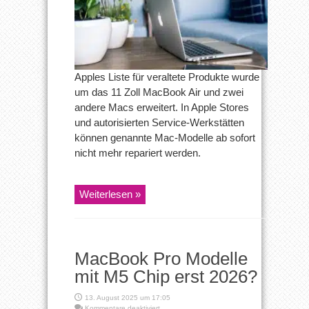
Apples Liste für veraltete Produkte wurde
um das 11 Zoll MacBook Air und zwei
andere Macs erweitert. In Apple Stores
und autorisierten Service-Werkstätten
können genannte Mac-Modelle ab sofort
nicht mehr repariert werden.
Weiterlesen »
MacBook Pro Modelle
mit M5 Chip erst 2026?
13. August 2025 um 17:05
für
Kommentare deaktiviert