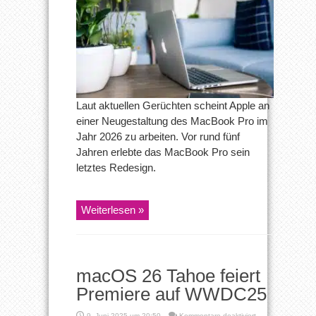
Pro
im
Jahr
2026
offenbar
vor
Neugestaltung
Laut aktuellen Gerüchten scheint Apple an
einer Neugestaltung des MacBook Pro im
Jahr 2026 zu arbeiten. Vor rund fünf
Jahren erlebte das MacBook Pro sein
letztes Redesign.
Weiterlesen »
macOS 26 Tahoe feiert
Premiere auf WWDC25
für
9. Juni 2025 um 20:50
Kommentare deaktiviert