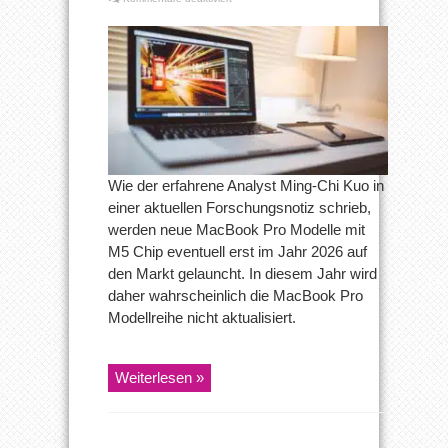
MacBook
Pro
Modelle
mit
M5
Chip
erst
2026?
Wie der erfahrene Analyst Ming-Chi Kuo in
einer aktuellen Forschungsnotiz schrieb,
werden neue MacBook Pro Modelle mit
M5 Chip eventuell erst im Jahr 2026 auf
den Markt gelauncht. In diesem Jahr wird
daher wahrscheinlich die MacBook Pro
Modellreihe nicht aktualisiert.
Weiterlesen »