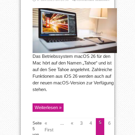
macOS
26
Tahoe
feiert
Premiere
auf
WWDC25
Das Betriebssystem macOS 26 für den
Mac hört auf den Namen „Tahoe“ und ist
auf den See Tahoe angelehnt. Zahlreiche
Funktionen aus iOS 26 werden auch auf
der neuen macOS-Version zur Verfügung
stehen.
Weiterlesen »
5
«
...
«
3
4
6
7
»
Seite
5
First
von