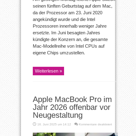
seinen fünften Geburtstag auf dem Mac,
da der Prozessor am 23. Juni 2020
angekündigt wurde und die Intel
Prozessoren innerhalb weniger Jahre
ersetzte. Im Juni besagten Jahres
kündigte der Konzern an, die gesamte
Mac-Modellreihe von Intel CPUs auf
eigene Chips umzustellen.
Weiterlesen »
Apple MacBook Pro im
Jahr 2026 offenbar vor
Neugestaltung
für
16. Juni 2025 um 14:12
Kommentare deaktiviert
Apple
MacBook