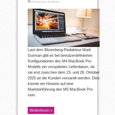
für
Kommentare deaktiviert
M5
MacBook
Pro
erscheint
offenbar
noch
im
Oktober
Laut dem Bloomberg-Redakteur Mark
Gurman gibt es bei benutzerdefinierten
Konfigurationen des M4 MacBook Pro
Modells ein verspätetes Lieferdatum, da
sie erst zwischen dem 23. und 28. Oktober
2025 an die Kunden versandt werden. Dies
könnte ein Hinweis auf eine
Markteinführung des M5 MacBook Pro
sein.
Weiterlesen »