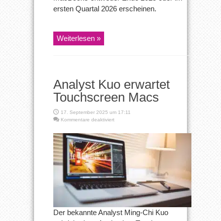
ersten Quartal 2026 erscheinen.
Weiterlesen »
Analyst Kuo erwartet
Touchscreen Macs
17. September 2025 um 17:11
für
Kommentare deaktiviert
Analyst
Kuo
erwartet
Touchscreen
Macs
Der bekannte Analyst Ming-Chi Kuo