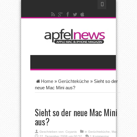
Home
»
Gerüchteküche
»
Sieht so der
neue Mac Mini aus?
Sieht so der neue Mac Mini
aus?
Geschrieben von:
Coyanis
in
Gerüchteküche
,
Mac
22. Dezember 2008 um 00:52
1 Kommentar