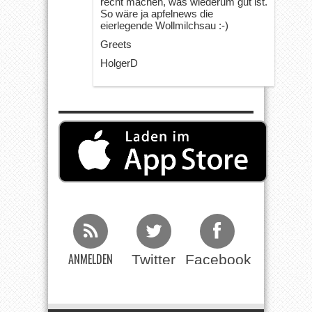
recht machen, was wiederum gut ist.
So wäre ja apfelnews die
eierlegende Wollmilchsau :-)
Greets
HolgerD
ANMELDEN
Twitter
Facebook
Beim RSS
Feed