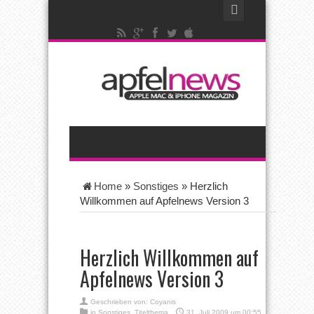
Home
»
Sonstiges
»
Herzlich
Willkommen auf Apfelnews Version 3
Herzlich Willkommen auf
Apfelnews Version 3
Geschrieben von:
Coyanis
in
Sonstiges
,
Titelthema
31. Juli 2009 um 00:55