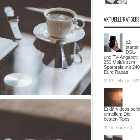
AKTUELLE RATGEBE
o2
startet
DSL-
und TV-Angebot:
250 Mbit/s zum
Sparpreis mit 240
Euro Rabatt
19. Februar 2022
Erklärvideos selb
erstellen: Die
besten Tipps
26. Mai 2020