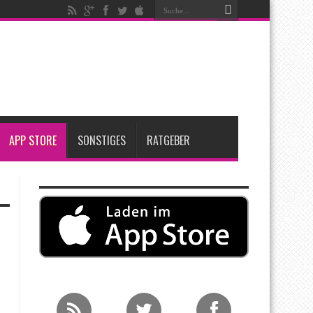
t zwei neue Display-Panels für iPhone-Modelle 2027
Apple übernimmt Softwarefirma PlasmaSolve
me: Eine wirtschaftliche und nachhaltige Entscheidung
APP STORE
SONSTIGES
RATGEBER