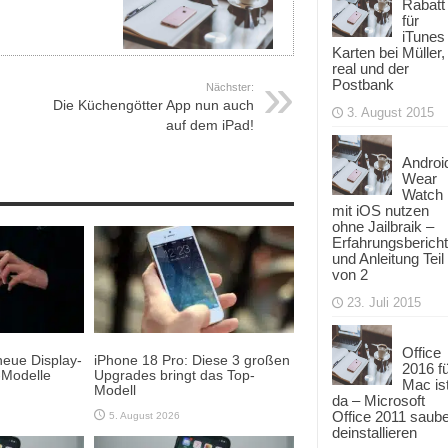
Rabatt
für
iTunes
Karten bei Müller,
real und der
Postbank
Nächster:
Die Küchengötter App nun auch
3. August 2015
auf dem iPad!
Androi
Wear
Watch
mit iOS nutzen
ohne Jailbraik –
Erfahrungsbericht
und Anleitung Teil
von 2
23. Juli 2015
Office
neue Display-
iPhone 18 Pro: Diese 3 großen
2016 f
-Modelle
Upgrades bringt das Top-
Mac is
Modell
da – Microsoft
Office 2011 saub
5. August 2026
deinstallieren