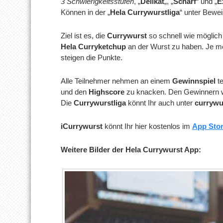
3 Schwierigkeitsstufen
, „
Delikat
„, „
Scharf
“ und „
E
Können in der „
Hela Currywurstliga
“ unter Bewei
Ziel ist es, die
Currywurst
so schnell wie möglich
Hela Curryketchup
an der Wurst zu haben. Je me
steigen die Punkte.
Alle Teilnehmer nehmen an einem
Gewinnspiel
te
und den
Highscore
zu knacken. Den Gewinnern win
Die
Currywurstliga
könnt Ihr auch unter
currywu
iCurrywurst
könnt Ihr hier kostenlos im
App Sto
Weitere Bilder der Hela Currywurst App: