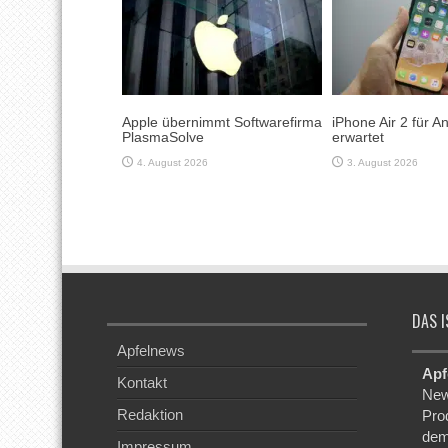
Apple übernimmt Softwarefirma
iPhone Air 2 für 
PlasmaSolve
erwartet
4. August 2026
3. August 2026
DAS I
Apfelnews
Apf
Kontakt
New
Redaktion
Pro
dem
Impressum