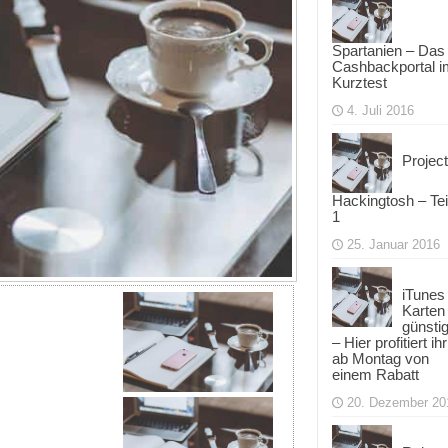
Spartanien – Das
Cashbackportal i
Kurztest
4. Juli 2016
Project
Hackingtosh – Tei
1
25. Januar 2016
iTunes
Karten
günsti
– Hier profitiert ihr
ab Montag von
einem Rabatt
20. Dezember 20