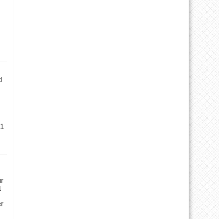
d
 1
ür
t
er