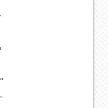
m
l
ger
15