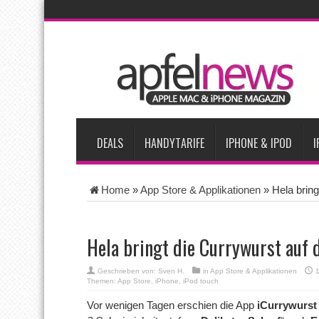
AKTUELLE NACHRICHTEN
iPhone Ultra lässt Verkauf faltbarer Smartphones 2026 um 20 
iPhone 18 Pro: Diese 3 großen Upgrades bringt das Top-Model
iPhone Air 2 für Anfang 2027 erwartet
Apples vermutete Air
Apple erzielt 49 Prozent des weltweiten Smartphone-Umsatzes 
DEALS
HANDYTARIFE
IPHONE & IPOD
I
Home
»
App Store & Applikationen
»
Hela brin
Hela bringt die Currywurst auf 
Geschrieben von:
Sven H.
in
App Store & Applikationen
Themen:
App Store
,
iPhone
,
iPod touch
Vor wenigen Tagen erschien die App
iCurrywurst