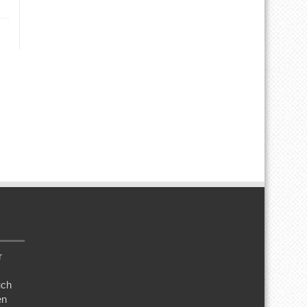
r
uch
en