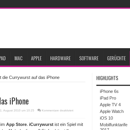
Prozent steigen
iPadOS 27 spendiert iPad zwei neue Funktionen
Apple teste
l
Apples Smartbrille könnte das nächste große Gesundheits-Gadget werden
Pods mit Kameras sollen bereits im September erscheinen
Gebrauchte Mac-Syste
im 2. Quartal
PAD
MAC
APPLE
HARDWARE
SOFTWARE
GERÜCHTE
HIGHLIGHTS
gt die Currywurst auf das iPhone
iPhone 6s
das iPhone
iPad Pro
Apple TV 4
für
11. August 2010 um 10:25
Kommentare deaktiviert
Apple Watch
Hela
iOS 10
bringt
die
im
App Store
.
iCurrywurst
ist ein Spiel mit
Mobilfunktarife
Currywurst
2017