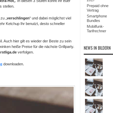
xtra-Hot
„. In diesen 3 Stufen könnt Ihr euer
auf
das
Prepaid ohne
s stellen.
iPhone
Vertrag
Smartphone
 zu „
verschlingen
“ und dabei möglichst viel
Bundles
hr Ketchup Ihr benutzt, desto schneller
Mobilfunk-
Tarifrechner
il. Auch hier gilt es wieder der Beste zu sein
ken heiße Preise für die nächste Grillparty.
NEWS IN BILDERN
rstliga.de
verfolgen.
re
downloaden.