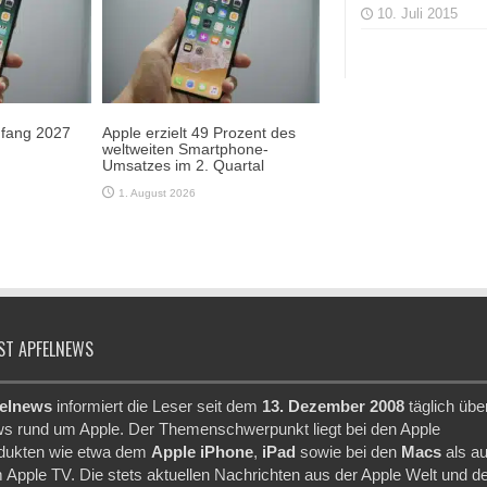
10. Juli 2015
Anfang 2027
Apple erzielt 49 Prozent des
weltweiten Smartphone-
Umsatzes im 2. Quartal
1. August 2026
ST APFELNEWS
elnews
informiert die Leser seit dem
13. Dezember 2008
täglich übe
s rund um Apple. Der Themenschwerpunkt liegt bei den Apple
dukten wie etwa dem
Apple iPhone
,
iPad
sowie bei den
Macs
als a
 Apple TV. Die stets aktuellen Nachrichten aus der Apple Welt und d