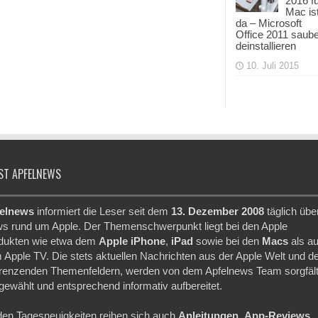
2016 f
Mac is
da – Microsoft
Office 2011 saub
deinstallieren
10. Juli 2015
ST APFELNEWS
elnews
informiert die Leser seit dem
13. Dezember 2008
täglich übe
s rund um Apple. Der Themenschwerpunkt liegt bei den Apple
dukten wie etwa dem
Apple iPhone
,
iPad
sowie bei den
Macs
als a
 Apple TV. Die stets aktuellen Nachrichten aus der Apple Welt und d
renzenden Themenfeldern, werden von dem Apfelnews Team sorgfält
gewählt und entsprechend informativ aufbereitet.
den Tagesneuigkeiten reihen sich auch
Anleitungen
,
App-Reviews
,