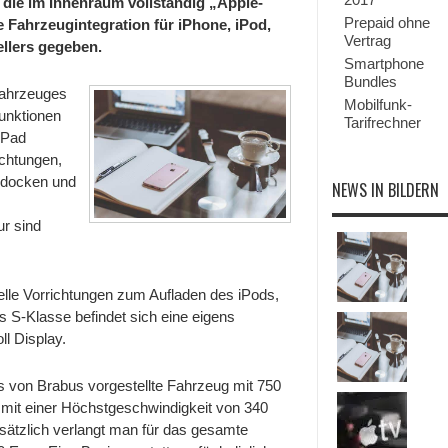
die im Innenraum vollständig „Apple-
mit
kompletter
Prepaid ohne
e Fahrzeugintegration für iPhone, iPod,
Apple-
Vertrag
llers gegeben.
Steuerung
Smartphone
Bundles
Fahrzeuges
Mobilfunk-
unktionen
Tarifrechner
iPad
ichtungen,
udocken und
NEWS IN BILDERN
r sind
elle Vorrichtungen zum Aufladen des iPods,
 S-Klasse befindet sich eine eigens
l Display.
as von Brabus vorgestellte Fahrzeug mit 750
 mit einer Höchstgeschwindigkeit von 340
usätzlich verlangt man für das gesamte