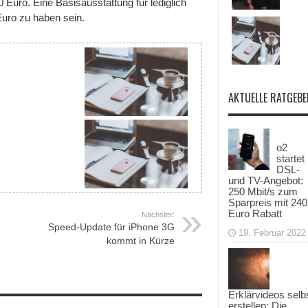
Euro. Eine Basisausstattung für lediglich
Euro zu haben sein.
AKTUELLE RATGEBE
o2
startet
DSL-
und TV-Angebot:
250 Mbit/s zum
Sparpreis mit 240
Euro Rabatt
Nächster:
Speed-Update für iPhone 3G
19. Februar 2022
kommt in Kürze
Erklärvideos selb
erstellen: Die