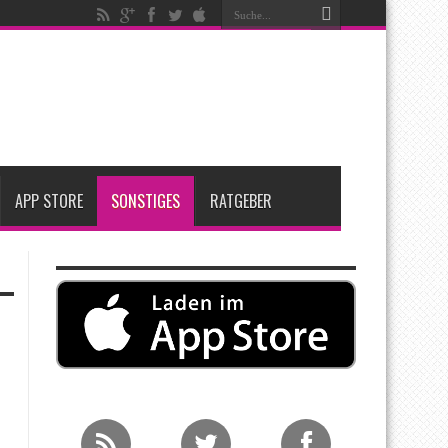
igen
iPadOS 27 spendiert iPad zwei neue Funktionen
nfang 2027 erwartet
APP STORE
SONSTIGES
RATGEBER