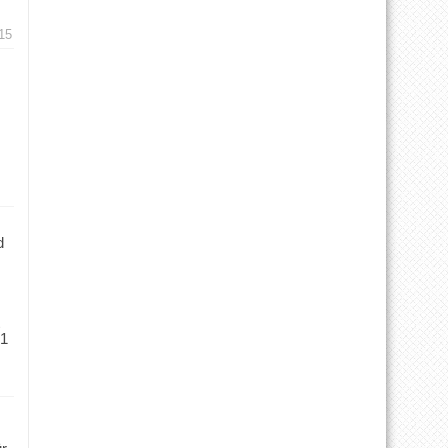
15
d
 1