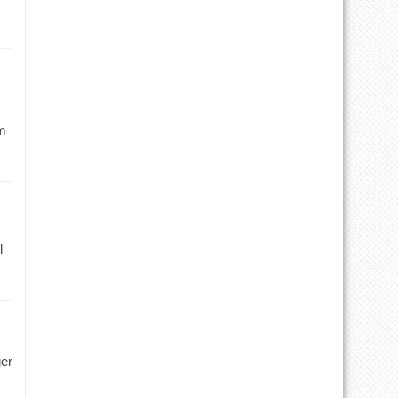
m
l
ger