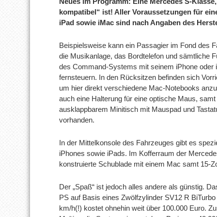
Neues im Programm: Eine Mercedes S-Klasse, 
kompatibel“ ist! Aller Voraussetzungen für ein
iPad sowie iMac sind nach Angaben des Herste
Beispielsweise kann ein Passagier im Fond des 
die Musikanlage, das Bordtelefon und sämtliche F
des Command-Systems mit seinem iPhone oder 
fernsteuern. In den Rücksitzen befinden sich Vorr
um hier direkt verschiedene Mac-Notebooks anz
auch eine Halterung für eine optische Maus, samt
ausklappbarem Minitisch mit Mauspad und Tastatu
vorhanden.
In der Mittelkonsole des Fahrzeuges gibt es spezi
iPhones sowie iPads. Im Kofferraum der Mercedes
konstruierte Schublade mit einem Mac samt 15-Zol
Der „Spaß“ ist jedoch alles andere als günstig. D
PS auf Basis eines Zwölfzylinder SV12 R BiTurbo
km/h(!) kostet ohnehin weit über 100.000 Euro. Z