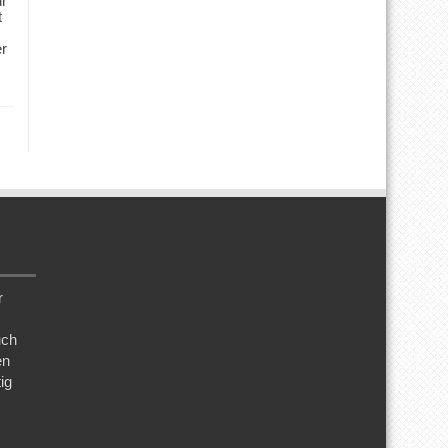
ür
t
er
r
uch
en
ig