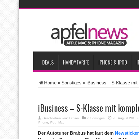
AKTUELLE NACHRICHTEN
Bericht: iPad-Lieferungen im 2. Quartal 2026 um 7,5 Prozent 
Vom iPad-Design zum eigenen T-Shirt: Checkliste für Apple-Kr
Apple testet zwei neue Display-Panels für iPhone-Modelle 20
Apples Smartbrille könnte das nächste große Gesundheits-Ga
DEALS
HANDYTARIFE
IPHONE & IPOD
I
Home
»
Sonstiges
»
iBusiness – S-Klasse mit
iBusiness – S-Klasse mit kompl
Geschrieben von:
Fabian
in
Sonstiges
23. August 2010 
iPhone
,
iPod
,
Mac
Der Autotuner Brabus hat laut dem
Newsticker