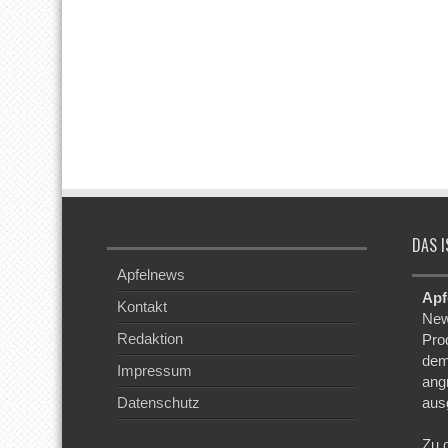
DAS I
Apfelnews
Apf
Kontakt
New
Redaktion
Pro
dem
Impressum
ang
Datenschutz
aus
Zu 