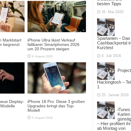
besten Tipps
26. Mai 2020
Spartanien – Das
 Marktstart
iPhone Ultra lässt Verkauf
Cashbackportal i
r begrenzt
faltbarer Smartphones 2026
Kurztest
um 20 Prozent steigen
4. Juli 2016
6. August 2026
Project
Hackingtosh – Tei
1
25. Januar 2016
neue Display-
iPhone 18 Pro: Diese 3 großen
-Modelle
Upgrades bringt das Top-
iTunes
Modell
Karten
5. August 2026
günsti
– Hier profitiert ihr
ab Montag von