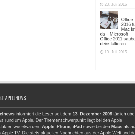
23. Juli 2015
Office
2016 f
Mac is
da – Microsoft
Office 2011 saub
deinstallieren
10. Juli 2015
ST APFELNEWS
elnews
informiert die Leser seit dem
13. Dezember 2008
täglich übe
s rund um Apple. Der Themenschwerpunkt liegt bei den Apple
dukten wie etwa dem
Apple iPhone
,
iPad
sowie bei den
Macs
als a
 Apple TV. Die stets aktuellen Nachrichten aus der Apple Welt und d