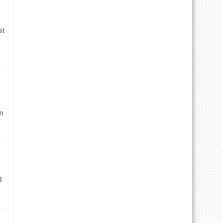
st
m
l