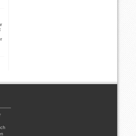
ür
t
er
r
uch
en