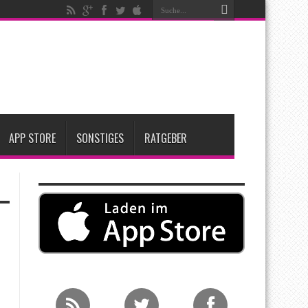
t zwei neue Display-Panels für iPhone-Modelle 2027
Apple übernimmt Softwarefirma PlasmaSolve
me: Eine wirtschaftliche und nachhaltige Entscheidung
APP STORE
SONSTIGES
RATGEBER