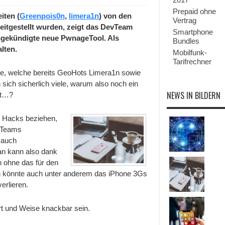
MuscleNerd
Prepaid ohne
zeigt
iten (
Greenpois0n
,
limera1n
) von den
Vertrag
Video
itgestellt wurden, zeigt das DevTeam
vom
Smartphone
angekündigten
ngekündigte neue PwnageTool. Als
Bundles
neuen
lten.
PwnageTool!
Mobilfunk-
Tarifrechner
ke, welche bereits GeoHots Limera1n sowie
ich sicherlich viele, warum also noch ein
NEWS IN BILDERN
bt…?
n Hacks beziehen,
evTeams
n auch
an kann also dank
 ohne das für den
h könnte auch unter anderem das iPhone 3Gs
erlieren.
rt und Weise knackbar sein.