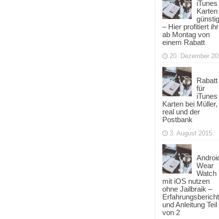
iTunes
Karten
günsti
– Hier profitiert ihr
ab Montag von
einem Rabatt
20. Dezember 20
Rabatt
für
iTunes
Karten bei Müller,
real und der
Postbank
3. August 2015
Androi
Wear
Watch
mit iOS nutzen
ohne Jailbraik –
Erfahrungsbericht
und Anleitung Teil
von 2