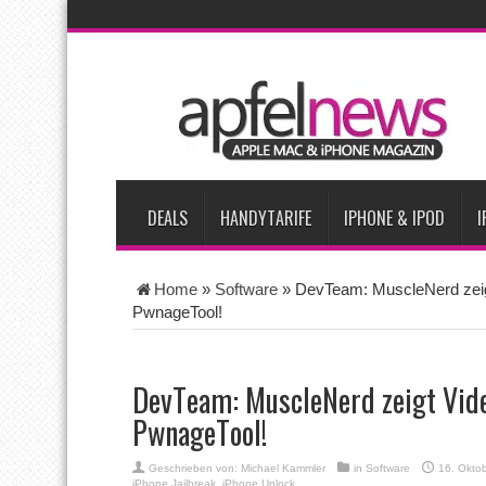
AKTUELLE NACHRICHTEN
iPhone Ultra lässt Verkauf faltbarer Smartphones 2026 um 20 
iPhone 18 Pro: Diese 3 großen Upgrades bringt das Top-Model
iPhone Air 2 für Anfang 2027 erwartet
Apples vermutete Air
Apple erzielt 49 Prozent des weltweiten Smartphone-Umsatzes 
DEALS
HANDYTARIFE
IPHONE & IPOD
I
Home
»
Software
»
DevTeam: MuscleNerd zeig
PwnageTool!
DevTeam: MuscleNerd zeigt Vid
PwnageTool!
Geschrieben von:
Michael Kammler
in
Software
16. Okto
iPhone Jailbreak
,
iPhone Unlock