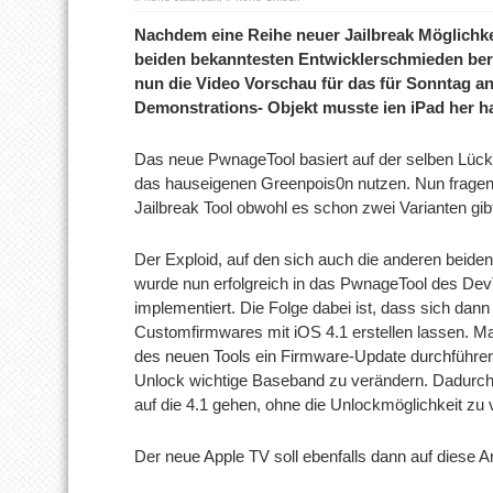
Nachdem eine Reihe neuer Jailbreak Möglichke
beiden bekanntesten Entwicklerschmieden bere
nun die Video Vorschau für das für Sonntag a
Demonstrations- Objekt musste ien iPad her ha
Das neue PwnageTool basiert auf der selben Lüc
das hauseigenen Greenpois0n nutzen. Nun fragen s
Jailbreak Tool obwohl es schon zwei Varianten gi
Der Exploid, auf den sich auch die anderen beide
wurde nun erfolgreich in das PwnageTool des D
implementiert. Die Folge dabei ist, dass sich dan
Customfirmwares mit iOS 4.1 erstellen lassen. M
des neuen Tools ein Firmware-Update durchführen
Unlock wichtige Baseband zu verändern. Dadurc
auf die 4.1 gehen, ohne die Unlockmöglichkeit zu v
Der neue Apple TV soll ebenfalls dann auf diese A