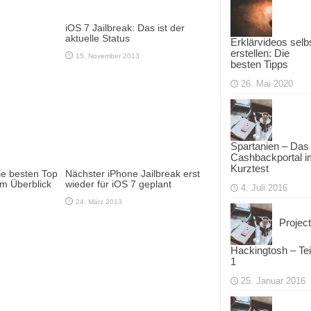
iOS 7 Jailbreak: Das ist der
aktuelle Status
Erklärvideos selb
erstellen: Die
15. November 2013
besten Tipps
26. Mai 2020
Spartanien – Das
Cashbackportal i
Kurztest
ie besten Top
Nächster iPhone Jailbreak erst
m Überblick
wieder für iOS 7 geplant
4. Juli 2016
24. März 2013
Project
Hackingtosh – Tei
1
25. Januar 2016