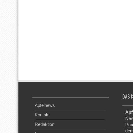
DAS I
Apfelnews
Apf
Kontakt
New
Redaktion
Pro
dem