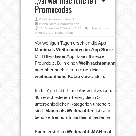
„verweihnachtlichen“ +
Promocodes
Geschrieben von:
Sven H.
in
App Store & Applikationen
15. Dezember 2010 um 15:05
1 Kommentar
Themen:
App Store
,
iPhone
Vor wenigen Tagen erschien die App
Manimals Weihnachten
im
App Store
.
Mit Hilfer dieser App, könnt Ihr eure
Freunde z. B. in einen
Weihnachtsmann
oder aber auch z. b. in eine kleine
weihnachtliche Katze
verwandeln.
In der App habt Ihr die Auswahl zwischen
40
verschiedenen Tieren, die in 5
unterschiedlichen Kategorien unterteilt
sind.
Manimals Weihnachten
ist sehr
benutzerfreundlich und leicht bedienbar.
Euren erstellten
WeihnachtsMANimal