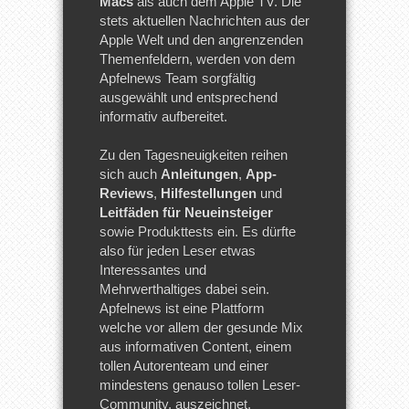
Macs
als auch dem Apple TV. Die
stets aktuellen Nachrichten aus der
Apple Welt und den angrenzenden
Themenfeldern, werden von dem
Apfelnews Team sorgfältig
ausgewählt und entsprechend
informativ aufbereitet.
Zu den Tagesneuigkeiten reihen
sich auch
Anleitungen
,
App-
Reviews
,
Hilfestellungen
und
Leitfäden für Neueinsteiger
sowie Produkttests ein. Es dürfte
also für jeden Leser etwas
Interessantes und
Mehrwerthaltiges dabei sein.
Apfelnews ist eine Plattform
welche vor allem der gesunde Mix
aus informativen Content, einem
tollen Autorenteam und einer
mindestens genauso tollen Leser-
Community, auszeichnet.