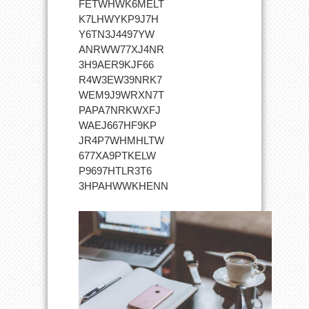
FETWHWK6MELT
K7LHWYKP9J7H
Y6TN3J4497YW
ANRWW77XJ4NR
3H9AER9KJF66
R4W3EW39NRK7
WEM9J9WRXN7T
PAPA7NRKWXFJ
WAEJ667HF9KP
JR4P7WHMHLTW
677XA9PTKELW
P9697HTLR3T6
3HPAHWWKHENN