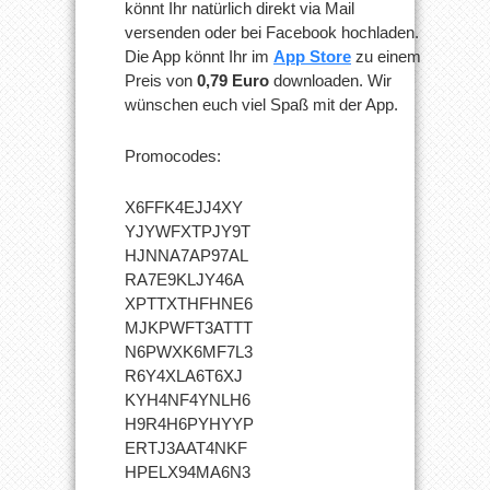
könnt Ihr natürlich direkt via Mail
versenden oder bei Facebook hochladen.
Die App könnt Ihr im
App Store
zu einem
Preis von
0,79 Euro
downloaden. Wir
wünschen euch viel Spaß mit der App.
Promocodes:
X6FFK4EJJ4XY
YJYWFXTPJY9T
HJNNA7AP97AL
RA7E9KLJY46A
XPTTXTHFHNE6
MJKPWFT3ATTT
N6PWXK6MF7L3
R6Y4XLA6T6XJ
KYH4NF4YNLH6
H9R4H6PYHYYP
ERTJ3AAT4NKF
HPELX94MA6N3