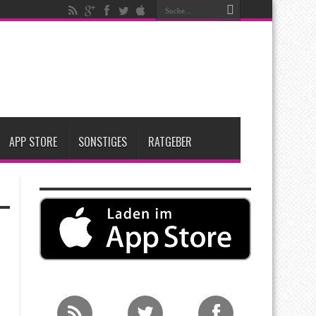
igen
iPadOS 27 spendiert iPad zwei neue Funktionen
nfang 2027 erwartet
APP STORE
SONSTIGES
RATGEBER