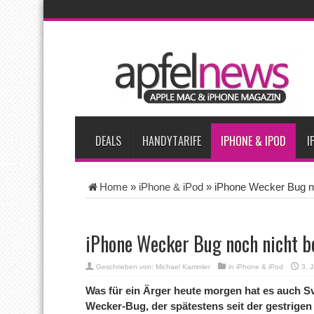
AKTUELLE NACHRICHTEN
Bericht: iPad-Lieferungen im 2. Quartal 2026 um 7,5 Prozent 
Vom iPad-Design zum eigenen T-Shirt: Checkliste für Apple-Kr
Apple testet zwei neue Display-Panels für iPhone-Modelle 20
Apples Smartbrille könnte das nächste große Gesundheits-Ga
DEALS
HANDYTARIFE
IPHONE & IPOD
I
Home
»
iPhone & iPod
»
iPhone Wecker Bug n
iPhone Wecker Bug noch nicht b
Geschrieben von:
Michael Kammler
in
iPhone & iPod
3. 
Was für ein Ärger heute morgen hat es auch Sv
Wecker-Bug, der spätestens seit der gestrige