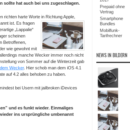
n sollte hat auch bei uns zugeschlagen.
Prepaid ohne
Vertrag
n richten harte Worte
in Richtung Apple,
Smartphone
nnt ist. Es fragen
Bundles
rartige „Lappalie“
Mobilfunk-
Tarifrechner
ager scheinen
n Betroffenen,
der wie gewohnt mit
NEWS IN BILDERN
allerdings manche Wecker immer noch nicht
tumstellung von Sommer auf die Winterzeit gab
 dem Wecker
. Hier schob man dem iOS 4.1
e auf 4.2 alles behoben zu haben.
indest bei Usern mit jailbroken iDevices
” und es funkt wieder. Einmaliges
 wieder ins ursprüngliche umbenannt