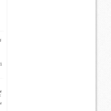
d
 1
ür
t
er