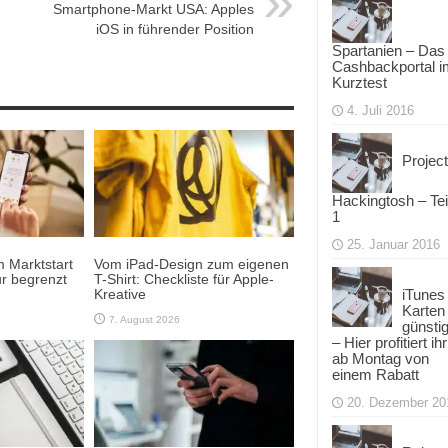
Smartphone-Markt USA: Apples
iOS in führender Position
Spartanien – Das
Cashbackportal i
Kurztest
4. Juli 2016
Project
Hackingtosh – Tei
1
25. Januar 2016
 Marktstart
Vom iPad-Design zum eigenen
r begrenzt
T-Shirt: Checkliste für Apple-
Kreative
iTunes
Karten
7. August 2026
günsti
– Hier profitiert ihr
ab Montag von
einem Rabatt
20. Dezember 20