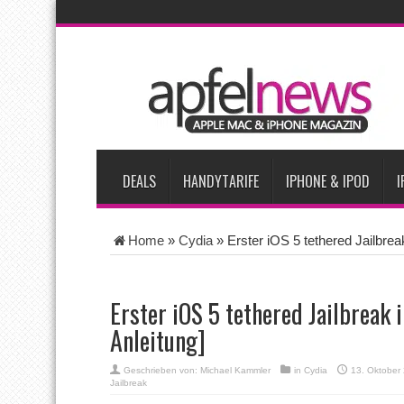
AKTUELLE NACHRICHTEN
iPadOS 27 spendiert iPad zwei neue Funktionen
Apple test
Apples Smartbrille könnte das nächste große Gesundheits-Ga
Apples vermutete AirPods mit Kameras sollen bereits im Sept
Apple erzielt 49 Prozent des weltweiten Smartphone-Umsatzes 
DEALS
HANDYTARIFE
IPHONE & IPOD
I
Home
»
Cydia
»
Erster iOS 5 tethered Jailbreak
Erster iOS 5 tethered Jailbreak i
Anleitung]
Geschrieben von:
Michael Kammler
in
Cydia
13. Oktober
Jailbreak