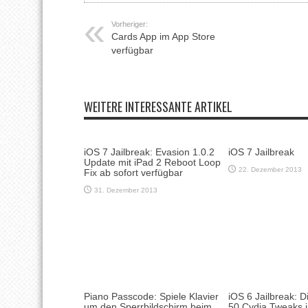
Vorheriger:
Cards App im App Store
verfügbar
WEITERE INTERESSANTE ARTIKEL
iOS 7 Jailbreak: Evasion 1.0.2
iOS 7 Jailbreak
Update mit iPad 2 Reboot Loop
22. Dezember 2013
Fix ab sofort verfügbar
31. Dezember 2013
Piano Passcode: Spiele Klavier
iOS 6 Jailbreak: D
um den Sperrbildschirm beim
50 Cydia Tweaks i