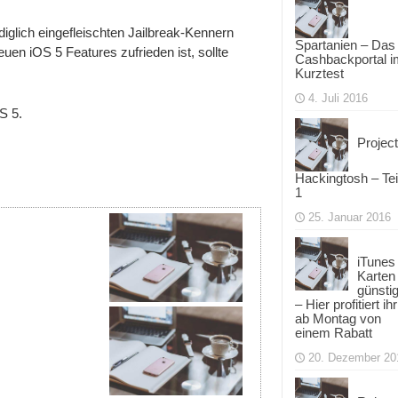
iglich eingefleischten Jailbreak-Kennern
Spartanien – Das
n iOS 5 Features zufrieden ist, sollte
Cashbackportal i
Kurztest
4. Juli 2016
S 5.
Project
Hackingtosh – Tei
1
25. Januar 2016
iTunes
Karten
günsti
– Hier profitiert ihr
ab Montag von
einem Rabatt
20. Dezember 20