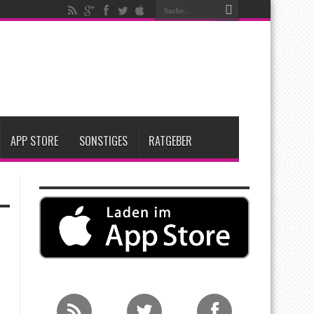
großen Upgrades bringt das Top-Modell
nfang 2027 erwartet
ge Entscheidung
APP STORE
SONSTIGES
RATGEBER