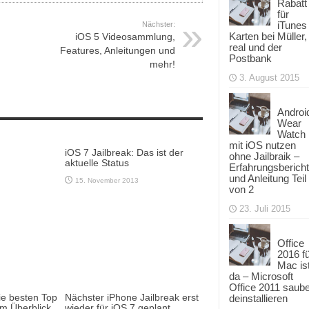
Rabatt
für
iTunes
Nächster:
Karten bei Müller,
iOS 5 Videosammlung,
real und der
Features, Anleitungen und
Postbank
mehr!
3. August 2015
Androi
Wear
Watch
mit iOS nutzen
iOS 7 Jailbreak: Das ist der
ohne Jailbraik –
aktuelle Status
Erfahrungsbericht
und Anleitung Teil
15. November 2013
von 2
23. Juli 2015
Office
2016 f
Mac is
da – Microsoft
Office 2011 saub
ie besten Top
Nächster iPhone Jailbreak erst
deinstallieren
m Überblick
wieder für iOS 7 geplant