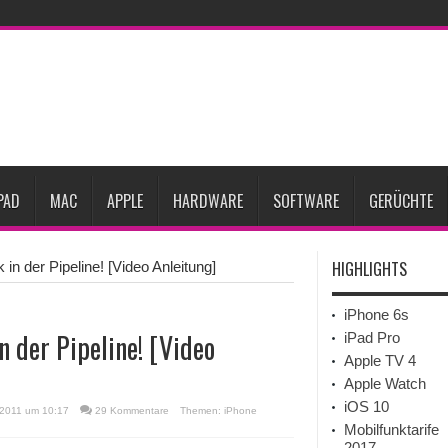
et zwei neue Display-Panels für iPhone-Modelle 2027
iPhone 18 Pro: Diese 3 
dget werden
Apple übernimmt Softwarefirma PlasmaSolve
iPhone Air 2 für A
ember erscheinen
Gebrauchte Mac-Systeme: Eine wirtschaftliche und nachhalti
im 2. Quartal
Apple verbucht Rekordzahlen im dritten Quartal 2026
PAD
MAC
APPLE
HARDWARE
SOFTWARE
GERÜCHTE
HIGHLIGHTS
 in der Pipeline! [Video Anleitung]
iPhone 6s
n der Pipeline! [Video
iPad Pro
Apple TV 4
Apple Watch
iOS 10
 2011 um 10:17
29 Kommentare
Themen:
iPhone
Mobilfunktarife
2017