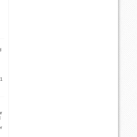
d
 1
ür
t
er