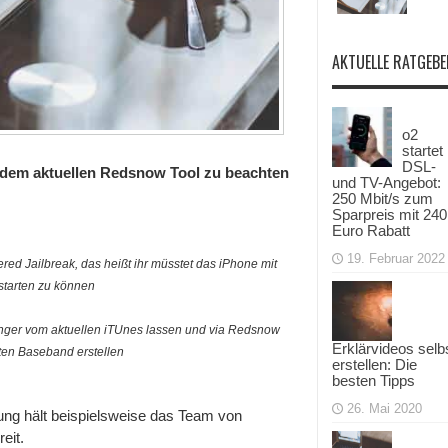
AKTUELLE RATGEBE
o2
startet
DSL-
 dem aktuellen Redsnow Tool zu beachten
und TV-Angebot:
250 Mbit/s zum
Sparpreis mit 240
Euro Rabatt
19. Februar 2022
ered Jailbreak, das heißt ihr müsstet das iPhone mit
tarten zu können
Finger vom aktuellen iTUnes lassen und via Redsnow
Erklärvideos selb
en Baseband erstellen
erstellen: Die
besten Tipps
26. Mai 2020
itung hält beispielsweise das Team von
eit.