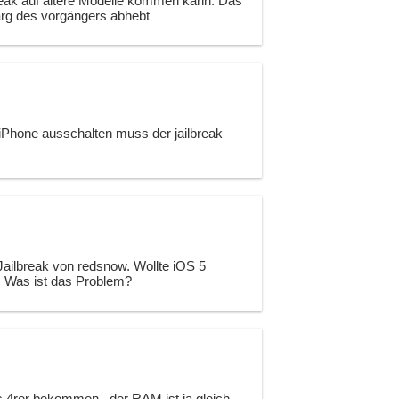
lbreak auf ältere Modelle kommen kann. Das
arg des vorgängers abhebt
Phone ausschalten muss der jailbreak
Jailbreak von redsnow. Wollte iOS 5
 Was ist das Problem?
s 4rer bekommen , der RAM ist ja gleich ,