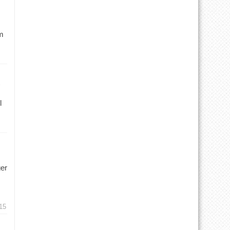
m
l
ger
15