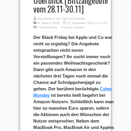
Überblick [Blitzangebote
vom 28.11-30.11]
Geschrieben von:
Michael Kammler
in
Tipps & Tricks
27. November 2011 um 12:52
5 Kommentare
Themen:
Amazon
Der Black Friday bei Apple und Co war
nicht so ergiebig? Die Angebote
entsprachen nicht euren
Vorstelllungen? Ihr sucht immer noch
ein passendes Weihnachtsgeschenk?
Dann gibt euch Amazon in den
nächsten drei Tagen noch einmal die
Chance auf Schnäppchenjagd zu
gehen. Der berühmt berüchtigte
Cyber
Monday
ist bereits heiß begehrt bei
Amazon Nutzern. Schließlich kann man
hier so manchen Euro sparen, sofern
die Aktionen auch den Wünschen der
Nutzer entsprechen. Neben dem
MacBook Pro, MacBook Air und Apples