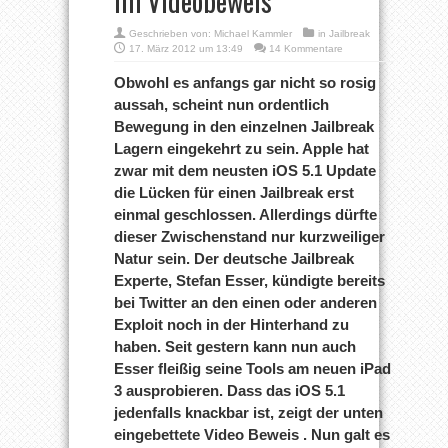
im Videobeweis
Geschrieben von:
Michael Kammler
in
Jailbreak
17. März 2012 um 13:49
14 Kommentare
Obwohl es anfangs gar nicht so rosig
aussah, scheint nun ordentlich
Bewegung in den einzelnen Jailbreak
Lagern eingekehrt zu sein. Apple hat
zwar mit dem neusten iOS 5.1 Update
die Lücken für einen Jailbreak erst
einmal geschlossen. Allerdings dürfte
dieser Zwischenstand nur kurzweiliger
Natur sein. Der deutsche Jailbreak
Experte, Stefan Esser, kündigte bereits
bei Twitter an den einen oder anderen
Exploit noch in der Hinterhand zu
haben. Seit gestern kann nun auch
Esser fleißig seine Tools am neuen iPad
3 ausprobieren. Dass das iOS 5.1
jedenfalls knackbar ist, zeigt der unten
eingebettete Video Beweis . Nun galt es