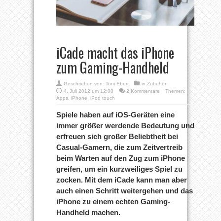
iCade macht das iPhone
zum Gaming-Handheld
Geschrieben von:
Toni Ebert
in
Zubehör
4. Juli 2012 um 12:00
2 Kommentare
Themen:
Apps
,
iPhone
,
iPod touch
Spiele haben auf iOS-Geräten eine
immer größer werdende Bedeutung und
erfreuen sich großer Beliebtheit bei
Casual-Gamern, die zum Zeitvertreib
beim Warten auf den Zug zum iPhone
greifen, um ein kurzweiliges Spiel zu
zocken. Mit dem iCade kann man aber
auch einen Schritt weitergehen und das
iPhone zu einem echten Gaming-
Handheld machen.