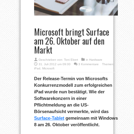
Microsoft bringt Surface
am 26. Oktober auf den
Markt
Geschrieben von:
Toni Ebert
in
Hardware
31. Juli 2012 um 09:00
3 Kommentare
Themen:
iPad
,
Microsoft
Der Release-Termin von Microsofts
Konkurrenzmodell zum erfolgreichen
iPad wurde nun bestätigt. Wie der
Softwarekonzern in einer
Pflichtmeldung an die US-
Börsenaufsicht vermerkte, wird das
Surface-Tablet
gemeinsam mit Windows
8 am 26. Oktober veröffentlicht.