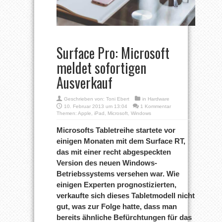
Surface Pro: Microsoft
meldet sofortigen
Ausverkauf
Geschrieben von:
Toni Ebert
in
Hardware
10. Februar 2013 um 13:04
1 Kommentar
Themen:
Apple
,
iPad
,
Microsoft
,
Windows
Microsofts Tabletreihe startete vor
einigen Monaten mit dem Surface RT,
das mit einer recht abgespeckten
Version des neuen Windows-
Betriebssystems versehen war. Wie
einigen Experten prognostizierten,
verkaufte sich dieses Tabletmodell nicht
gut, was zur Folge hatte, dass man
bereits ähnliche Befürchtungen für das